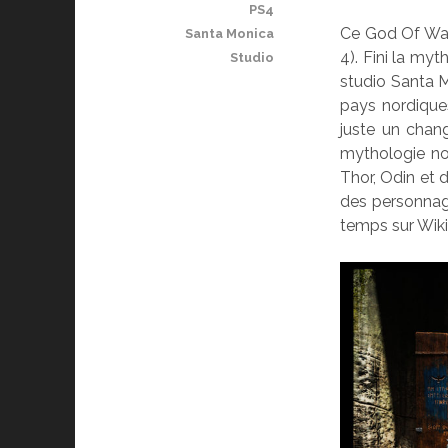
PS4
Ce God Of War,
Santa Monica
4). Fini la my
Studio
studio Santa M
pays nordiques
juste un chan
mythologie no
Thor, Odin et 
des personnage
temps sur Wiki