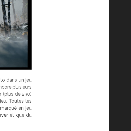
oto dans un jeu
encore plusieurs
n (plus de 230)
jeu. Toutes les
remarqué en jeu
ever
et que du