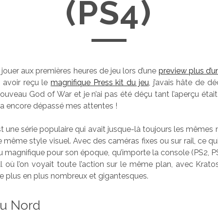
(PS4)
 jouer aux premières heures de jeu lors d’une
preview plus d’u
 avoir reçu le
magnifique Press kit du jeu
, j’avais hâte de d
nouveau God of War et je n’ai pas été déçu tant l’aperçu étai
al a encore dépassé mes attentes !
 une série populaire qui avait jusque-là toujours les même
 même style visuel. Avec des caméras fixes ou sur rail, ce qu
u magnifique pour son époque, qu’importe la console (PS2, PSP
 où l’on voyait toute l’action sur le même plan, avec Krato
e plus en plus nombreux et gigantesques.
du Nord