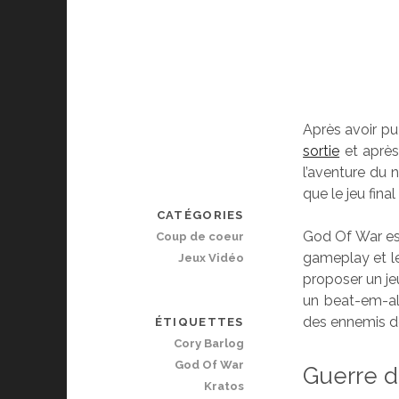
Après avoir pu
sortie
et après
l’aventure du 
que le jeu fin
CATÉGORIES
God Of War est
Coup de coeur
gameplay et le
Jeux Vidéo
proposer un je
un beat-em-all
des ennemis d
ÉTIQUETTES
Cory Barlog
God Of War
Guerre 
Kratos