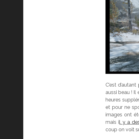
C’est d’autant
aussi beau ! Il
heures supplém
et pour ne spo
images ont été
mais i
l y a de
coup on voit s