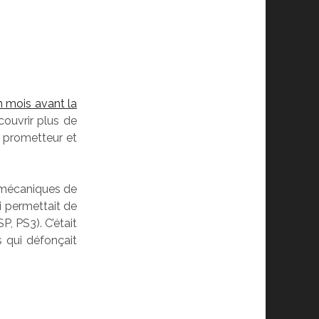
n mois avant la
écouvrir plus de
t prometteur et
s mécaniques de
i permettait de
, PS3). C’était
s qui défonçait