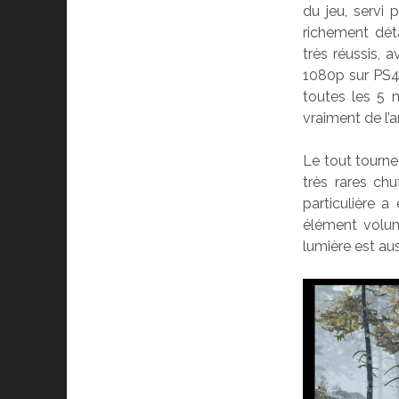
du jeu, servi
richement dét
très réussis,
1080p sur PS4 
toutes les 5 m
vraiment de l’ar
Le tout tourne
très rares ch
particulière a
élément volumé
lumière est au