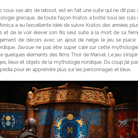
 sous ses airs de reboot, est en fait une suite qui ne dit pas
thologie grecque, de toute façon Kratos a botté tous les culs 
onica a eu l’excellente idée de suivre Kratos des années plus
 et de le voir élever son fils seul suite à la mort de sa fem
gement de décors avec un ajout de neige, le jeu se place
rdique. J’avoue ne pas être super calé sur cette mythologie
de quelques éléments des films Thor de Marvel. Le jeu s’ins
s, lieux et objets de la mythologie nordique. Du coup j’ai p
pedia pour en apprendre plus sur les personnages et lieux.