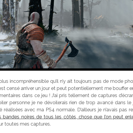
 plus incompréhensible qu’il n’y ait toujours pas de mode ph
 est censé arriver un jour et peut potentiellement me bouffer 
entaires dans ce jeu ! J’ai pris tellement de captures d’écra
iler personne je ne dévoilerais rien de trop avancé dans le 
 réalisées avec ma PS4 normale. D’ailleurs je n’avais pas 
s bandes noires de tous les côtés, chose que l’on peut enl
ur toutes mes captures.