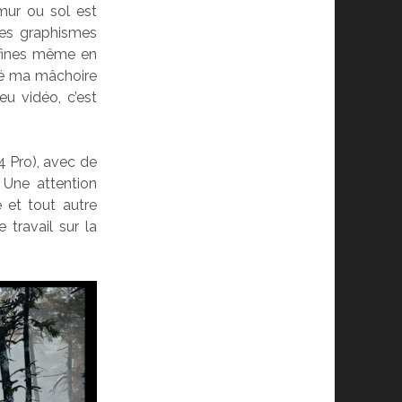
mur ou sol est
des graphismes
 fines même en
ssé ma mâchoire
jeu vidéo,
c’est
4 Pro), avec de
 Une attention
e et tout autre
 travail sur la