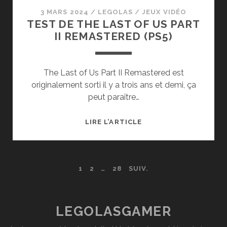
3 MARS 2024
/
LEGOLAS
/
JEUX VIDÉO
TEST DE THE LAST OF US PART
II REMASTERED (PS5)
The Last of Us Part II Remastered est
originalement sorti il y a trois ans et demi, ça
peut paraître…
TEST
LIRE L’ARTICLE
DE
THE
LAST
PAGINATION
1
2
…
28
SUIV.
OF
US
DES
PART
II
PUBLICATIONS
LEGOLASGAMER
REMASTERED