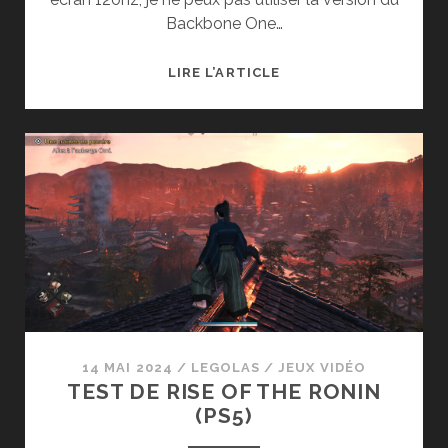
Backbone One…
TEST
LIRE L’ARTICLE
DE
LA
MANETTE
BACKBONE
ONE
PLAYSTATION
POUR
SMARTPHONE
USB-
C
14 MAI 2024
/
LEGOLAS
/
JEUX VIDÉO
TEST DE RISE OF THE RONIN
(PS5)