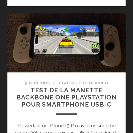
D’ASTRO
BOT
(PS5)
3 JUIN 2024
/
LEGOLAS
/
JEUX VIDÉO
TEST DE LA MANETTE
BACKBONE ONE PLAYSTATION
POUR SMARTPHONE USB-C
Possédant un iPhone 15 Pro avec un superbe
écran 120hz, je ne peux pas utiliser la version du