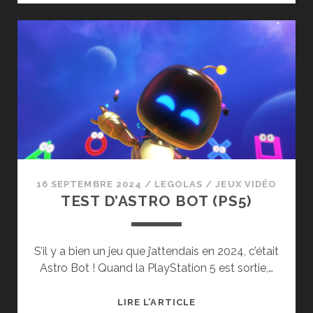
ZERO
DAWN
REMASTERED
SUR
PS5
16 SEPTEMBRE 2024
/
LEGOLAS
/
JEUX VIDÉO
TEST D’ASTRO BOT (PS5)
S’il y a bien un jeu que j’attendais en 2024, c’était
Astro Bot ! Quand la PlayStation 5 est sortie,…
TEST
LIRE L’ARTICLE