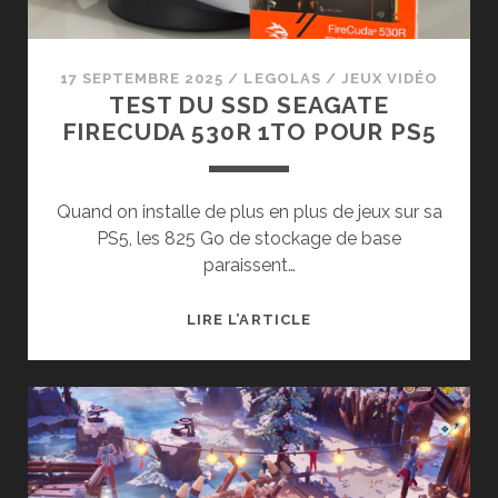
2
17 SEPTEMBRE 2025
/
LEGOLAS
/
JEUX VIDÉO
TEST DU SSD SEAGATE
FIRECUDA 530R 1TO POUR PS5
Quand on installe de plus en plus de jeux sur sa
PS5, les 825 Go de stockage de base
paraissent…
TEST
LIRE L’ARTICLE
DU
SSD
SEAGATE
FIRECUDA
530R
1TO