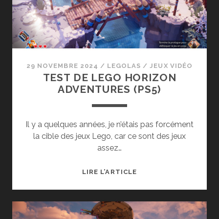
POUR
PS5
29 NOVEMBRE 2024
/
LEGOLAS
/
JEUX VIDÉO
TEST DE LEGO HORIZON
ADVENTURES (PS5)
Il y a quelques années, je n’étais pas forcément
la cible des jeux Lego, car ce sont des jeux
assez…
TEST
LIRE L’ARTICLE
DE
LEGO
HORIZON
ADVENTURES