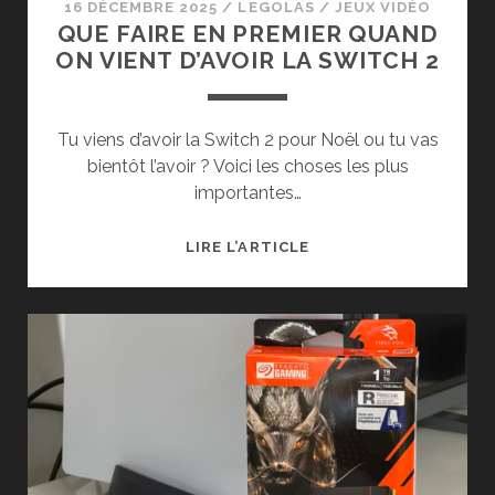
16 DÉCEMBRE 2025
/
LEGOLAS
/
JEUX VIDÉO
QUE FAIRE EN PREMIER QUAND
ON VIENT D’AVOIR LA SWITCH 2
Tu viens d’avoir la Switch 2 pour Noël ou tu vas
bientôt l’avoir ? Voici les choses les plus
importantes…
QUE
LIRE L’ARTICLE
FAIRE
EN
PREMIER
QUAND
ON
VIENT
D’AVOIR
LA
SWITCH