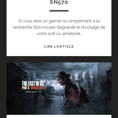
SN570
Si vous êtes un gamer ou simplement à la
recherche d’un moyen d’agrandir le stockage de
votre ordi ou améliorer…
TEST
LIRE L’ARTICLE
DU
SSD
NVME
WD
BLUE
SN570