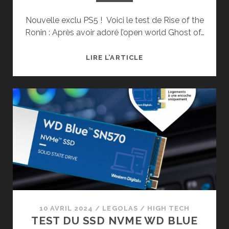
Nouvelle exclu PS5 ! Voici le test de Rise of the
Ronin : Après avoir adoré l’open world Ghost of…
TEST
LIRE L’ARTICLE
DE
RISE
OF
THE
RONIN
(PS5)
10 AVRIL 2024
/
LEGOLAS
/
HIGH TECH
TEST DU SSD NVME WD BLUE