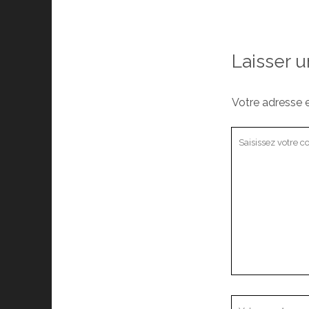
Laisser 
Votre adresse e
Votre
commentaire
Votre