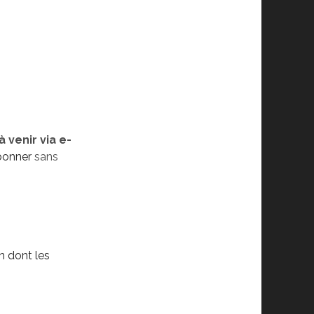
 venir via e-
bonner
sans
n dont les