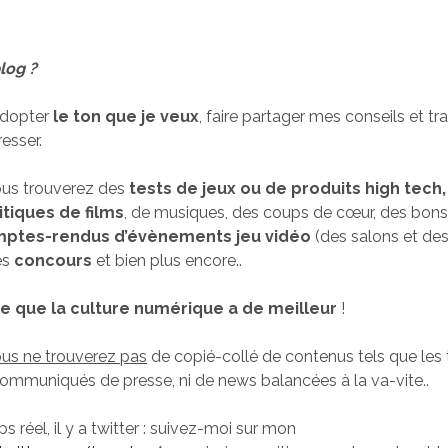
log ?
adopter
le ton que je veux
, faire partager mes conseils et tra
esser.
ous trouverez des
tests de jeux ou de produits high tech
itiques de films
, de musiques, des coups de cœur, des bon
ptes-rendus d’évènements jeu vidéo
(des salons et des
es
concours
et bien plus encore..
ce que la culture numérique a de meilleur
!
us ne trouverez pas
de copié-collé de contenus tels que les 
communiqués de presse, ni de news balancées à la va-vite..
ps réel, il y a twitter : suivez-moi sur mon