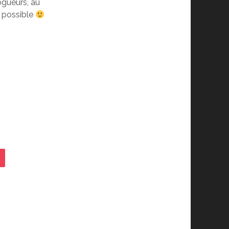
logueurs, au
u possible