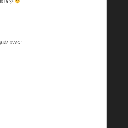
us la 3+
iqués avec
*