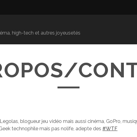
inéma, high-tech et autres joyeusetés
ROPOS/CON
egolas, blogueur jeu vidéo mais aussi cinéma, GoPro, musiqu
 ! Geek technophile mais pas nolife, adepte des
#WTF