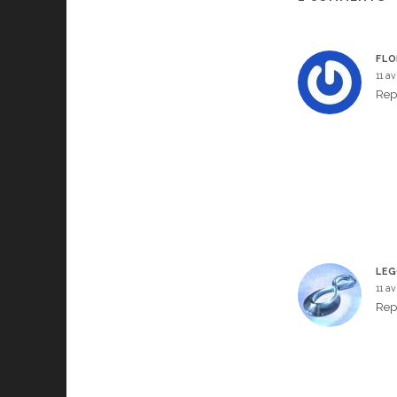
FLO
11 av
Rep
LEG
11 av
Rep