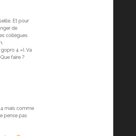
eille. Et pour
anger de
mes collègues
n.
 gopro 4 »). Va
 Que faire ?
o 4 mais comme
ne pense pas