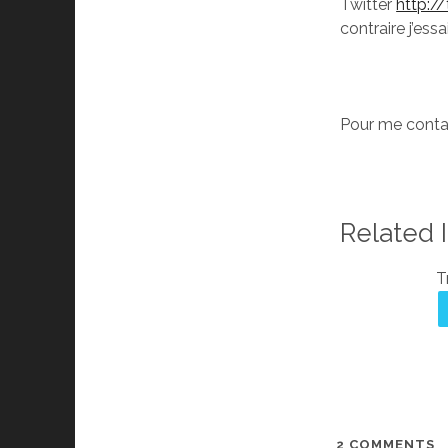
Twitter
http:/
contraire j’es
Pour me conta
Related 
T
2 COMMENTS