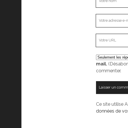
nom
Votre
adresse
e-
L’adresse
mail
URL
de
votre
mail.
(Désabon
site
commenter.
Ce site utilise 
données de vos