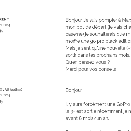
Bonjour. Je suis pompier à Mars
RENT
ril 2014
mon pot de départ (je vais ch
ly
caserne) je souhaiterais que 
m’offre une go pro black éditio
Mais je sent qu’une nouvelle («
sortir dans les prochains mois.
Qu’en pensez vous ?
Merci pour vos conseils
Bonjour,
OLAS
ril 2014
ly
Il y aura forcément une GoPr
la 3+ est sortie récemment je 
avant 8 mois/un an.