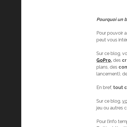
Pourquoi un b
Pour pouvoir 
peut vous intér
Sur ce blog, v
GoPro
,
des
cr
plans, des
com
lancement), d
En bref,
tout 
Sur ce blog,
vo
jeu ou autres 
Pour l’info tem