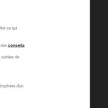
iter ce qui
,
des
conseils
s
 soirées de
trophées d’un