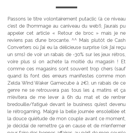
Passons le titre volontairement putaclic (à ce niveau
c’est de l’hommage au caniveau du web!), j’aurais pu
appeler cet article « Retour de broc » mais je ne
reviens pas d’une brocante. ^^ Mais plutôt de Cash
Converters où j’ai eu la délicieuse surprise (ok j’ai reçu
un sms) de voir un rabais de -30% sur les jeux rétros,
voire plus si on achète la moitié du magasin ! Et
comme ces magasins sont souvent trop chers (sauf
quand ils font des erreurs manifestes comme mon
Zelda Wind Waker Gamecube à 2€), un rabais de ce
genre ne se retrouvera pas tous les 4 matins et ça
m’évitera de me lever à 6h du mat et de rentrer
bredouille/fatigué devant le business qu’est devenu
le rétrogaming. Malgré la belle journée ensoleillée et
la douce quiétude de mon couple avant ce moment,
je décidai de remettre ça en cause et de m’enfermer
pour faire des bonnes affaires, au péril de mon couple