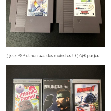
3 jeux PSP et non pas des moindres ! (3/4€ par jeu)