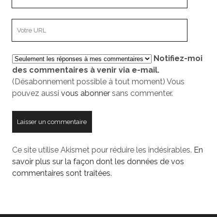
adresse
e-
L’adresse
mail
URL
de
Notifiez-moi
votre
des commentaires à venir via e-mail.
site
(Désabonnement possible à tout moment) Vous
pouvez aussi
vous abonner
sans commenter.
Ce site utilise Akismet pour réduire les indésirables.
En
savoir plus sur la façon dont les données de vos
commentaires sont traitées
.