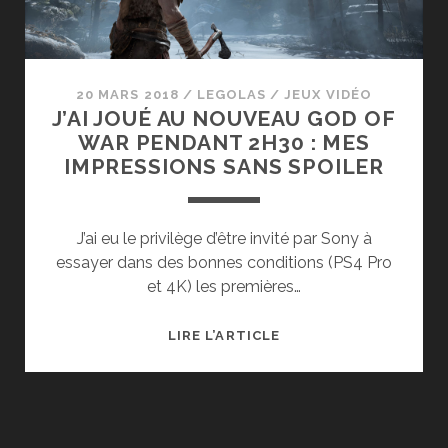
OF
WAR
SUR
PS4
20 MARS 2018
/
LEGOLAS
/
JEUX VIDÉO
J’AI JOUÉ AU NOUVEAU GOD OF
WAR PENDANT 2H30 : MES
IMPRESSIONS SANS SPOILER
J’ai eu le privilège d’être invité par Sony à
essayer dans des bonnes conditions (PS4 Pro
et 4K) les premières…
J’AI
LIRE L’ARTICLE
JOUÉ
AU
NOUVEAU
GOD