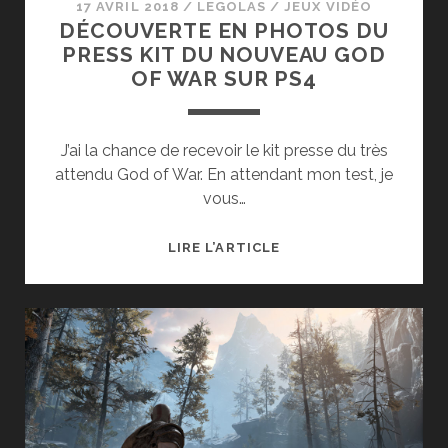
17 AVRIL 2018
/
LEGOLAS
/
JEUX VIDÉO
DÉCOUVERTE EN PHOTOS DU
PRESS KIT DU NOUVEAU GOD
OF WAR SUR PS4
J’ai la chance de recevoir le kit presse du très
attendu God of War. En attendant mon test, je
vous…
DÉCOUVERTE
LIRE L’ARTICLE
EN
PHOTOS
DU
PRESS
KIT
DU
NOUVEAU
GOD