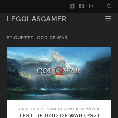
twitter
facebook
instagra
LEGOLASGAMER
ÉTIQUETTE :
GOD OF WAR
7 MAI 2018
/
LEGOLAS
/
COUP DE COEUR
TEST DE GOD OF WAR (PS4)