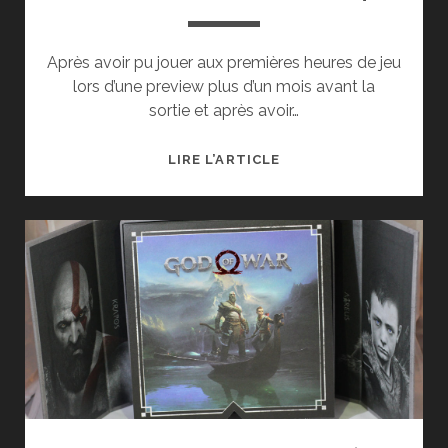
Après avoir pu jouer aux premières heures de jeu
lors d’une preview plus d’un mois avant la
sortie et après avoir…
TEST
LIRE L’ARTICLE
DE
GOD
OF
WAR
(PS4)