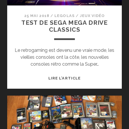
25 MAI 2018
/
LEGOLAS
/
JEUX VIDÉO
TEST DE SEGA MEGA DRIVE
CLASSICS
Le retrogaming est devenu une vraie mode, les
vieilles consoles ont la côte, les nouvelles
consoles rétro comme la Super…
TEST
LIRE L’ARTICLE
DE
SEGA
MEGA
DRIVE
CLASSICS