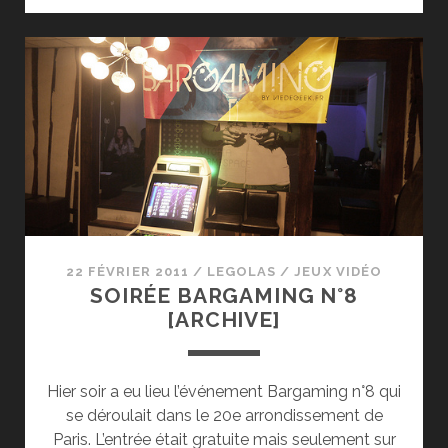
3D
22 FÉVRIER 2011
/
LEGOLAS
/
JEUX VIDÉO
SOIRÉE BARGAMING N°8
[ARCHIVE]
Hier soir a eu lieu l’événement Bargaming n°8 qui
se déroulait dans le 20e arrondissement de
Paris. L’entrée était gratuite mais seulement sur