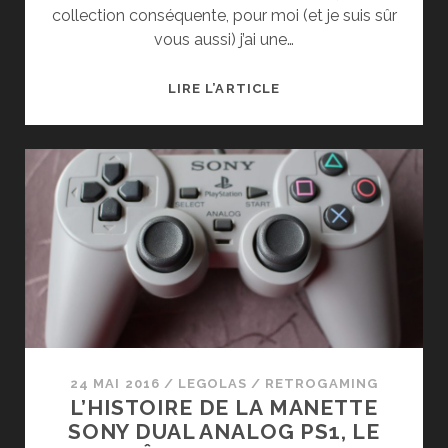
collection conséquente, pour moi (et je suis sûr
vous aussi) j’ai une…
MA
LIRE L’ARTICLE
COLLECTION
DE
RETROGAMING
:
LES
CONSOLES
NINTENDO
24 MAI 2016
/
LEGOLAS
/
RETROGAMING
L’HISTOIRE DE LA MANETTE
SONY DUAL ANALOG PS1, LE