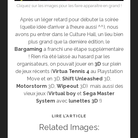
Cliquez sur les images pour les faire apparaître en grand !
Après un léger retard pour débuter la soirée
(quelle idée d’arriver à l’heure aussi ^^), nous
avons pu entrer dans le Culture Hall, un lieu bien
plus grand que la dernière édition, le
Bargaming
a franchi une étape supplémentaire
! Rien n’a été laissé au hasard par les
organisateurs, on pouvait jouer en
3D
sur plein
de jeux récents (
Virtua Tennis 4
au Playstation
Move et en 3D,
Shift Unleashed
3D,
Motorstorm
3D,
Wipeout
3D) mais aussi des
vieux jeux (
Virtual boy
et
Sega Master
System
avec
lunettes 3D
!)
SOIRÉE
LIRE L’ARTICLE
BARGAMING
Related Images:
9
EN