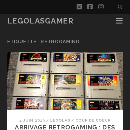
twitter
facebook
instagra
LEGOLASGAMER
ÉTIQUETTE :
RETROGAMING
4 JUIN 2019
/
LEGOLAS
/
COUP DE COEUR
ARRIVAGE RETROGAMING : DES