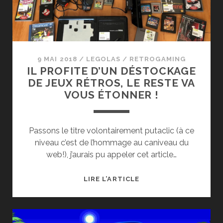
9 MAI 2018
/
LEGOLAS
/
RETROGAMING
IL PROFITE D’UN DÉSTOCKAGE
DE JEUX RÉTROS, LE RESTE VA
VOUS ÉTONNER !
Passons le titre volontairement putaclic (à ce
niveau c’est de l’hommage au caniveau du
web!), j’aurais pu appeler cet article…
IL
LIRE L’ARTICLE
PROFITE
D’UN
DÉSTOCKAGE