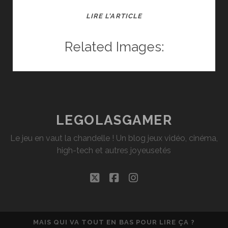
SOIRÉE
LIRE L’ARTICLE
BARGAMING
N°8
Related Images:
[ARCHIVE]
LEGOLASGAMER
Le jeu en vaut la chandelle ! Un blog jeux vidéo, cinéma,
high-tech et autres joyeusetés
twitter
facebook
instagram
MAIS QUI VA TOUT EN BAS POUR LIRE ÇA ?