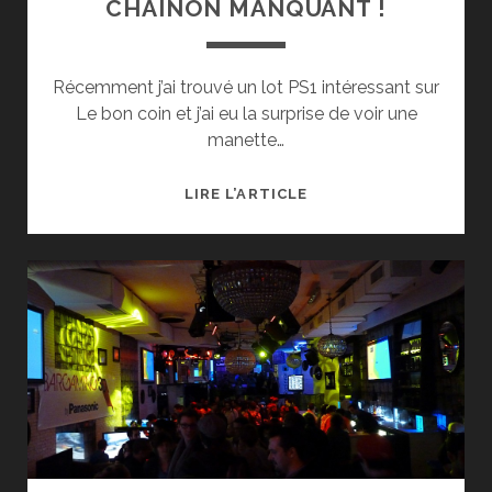
CHAÎNON MANQUANT !
Récemment j’ai trouvé un lot PS1 intéressant sur
Le bon coin et j’ai eu la surprise de voir une
manette…
L’HISTOIRE
LIRE L’ARTICLE
DE
LA
MANETTE
SONY
DUAL
ANALOG
PS1,
LE
CHAÎNON
MANQUANT
!