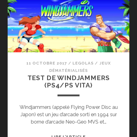
DE
JEUX
RÉTROS,
LE
RESTE
VA
VOUS
ÉTONNER
!
11 OCTOBRE 2017
/
LEGOLAS
/
JEUX
DÉMATÉRIALISÉS
TEST DE WINDJAMMERS
(PS4/PS VITA)
Windjammers (appelé Flying Power Disc au
Japon) est un jeu d’arcade sorti en 1994 sur
borne d’arcade Neo-Geo MVS et…
TEST
LIRE L’ARTICLE