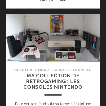
DE
WINDJAMMERS
(PS4/PS
VITA)
19 OCTOBRE 2016
/
LEGOLAS
/
JEUX VIDÉO
MA COLLECTION DE
RETROGAMING : LES
CONSOLES NINTENDO
Pour certains (surtout ma femme ^^) j’ai une