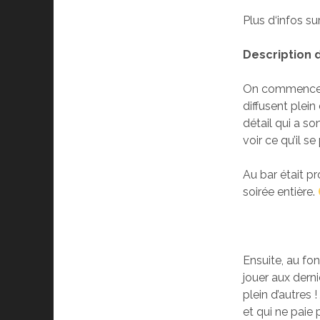
Plus d‘infos su
Description d
On commence pa
diffusent plei
détail qui a so
voir ce qu’il se
Au bar était p
soirée entière.
Ensuite, au fo
jouer aux der
plein d’autres 
et qui ne paie 