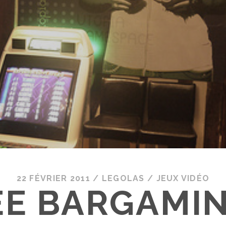
22 FÉVRIER 2011
/
LEGOLAS
/
JEUX VIDÉO
ÉE BARGAMIN