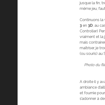
jusque la fin, 
même jeu, faut 
Continuons la v
3
en
3D
, au c
Controller) Pe
vraiment et la
mais contraire
maîtriser, je 
(ou souris) au
Photo du flic
A droite il y a
ambiance d’ail
et fournie pour
s’adonner à de