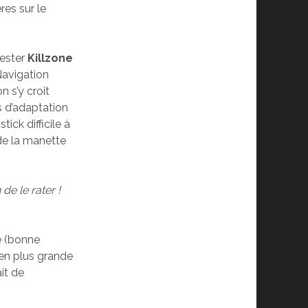
res sur le
tester
Killzone
Navigation
 s’y croit
s d’adaptation
ick difficile à
 de la manette
 de le rater !
e (bonne
bien plus grande
ait de