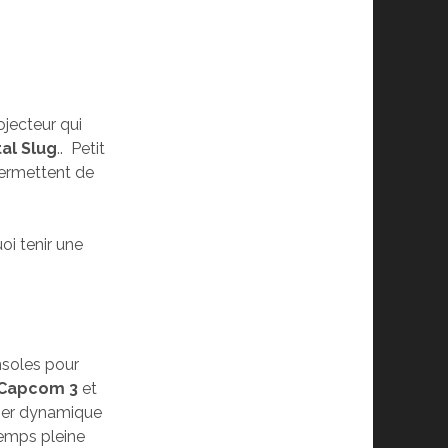
ojecteur qui
al Slug
.. Petit
 permettent de
oi tenir une
nsoles pour
 Capcom 3
et
uper dynamique
 temps pleine