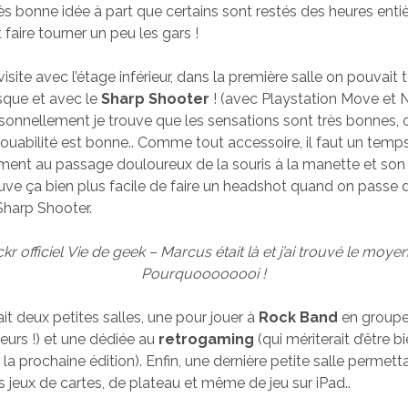
très bonne idée à part que certains sont restés des heures entiè
faire tourner un peu les gars !
isite avec l’étage inférieur, dans la première salle on pouvait 
asque et avec le
Sharp Shooter
! (avec Playstation Move et 
rsonnellement je trouve que les sensations sont très bonnes, on
 jouabilité est bonne.. Comme tout accessoire, il faut un temp
ment au passage douloureux de la souris à la manette et son st
trouve ça bien plus facile de faire un headshot quand on passe
 Sharp Shooter.
kr officiel Vie de geek – Marcus était là et j’ai trouvé le moyen
Pourquoooooooi !
vait deux petites salles, une pour jouer à
Rock Band
en group
leurs !) et une dédiée au
retrogaming
(qui mériterait d’être 
 la prochaine édition). Enfin, une dernière petite salle permett
s jeux de cartes, de plateau et même de jeu sur iPad..