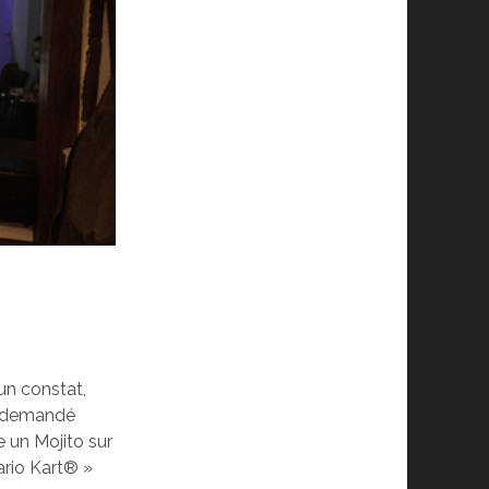
un constat,
st demandé
e un Mojito sur
ario Kart® »