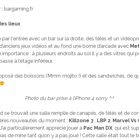
r : bargaming.fr
es lieux
r l‘entrée avec un bar sur la droite, des télés et un vidéopr
n d’anciens jeux vidéos et au fond une borne d’arcade avec
Met
n importance : à plusieurs endroits au sol il y a des vitres qui
 passe à l’étage inférieur.
roposé des boissons (Mmm mojito !) et des sandwiches, de qu
Photo du bar prise à l’iPhone 4 sorry ^^
nd se trouvait une salle remplie de canapés, de télés et de co
nières nouveautés du moment :
Killzone 3
,
LBP 2
,
Marvel Vs
! J’ai particulièrement apprécié jouer à
Pac Man DX
, qui est s
pas de mine tant qu’on y a pas joué ! Cette salle était tout le