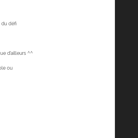
 du défi
e d’ailleurs ^^
ole ou