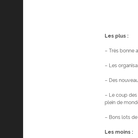
Les plus :
–
Très bonne 
–
Les organisa
–
Des nouveaut
–
Le coup des 
plein de monde
–
Bons lots d
Les moins :