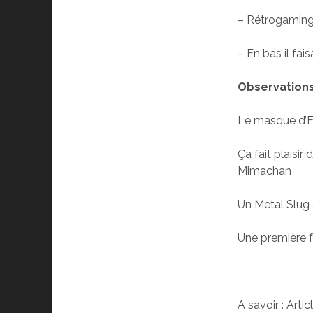
–
Rétrogaming
–
En bas il fai
Observations
Le masque d’El
Ça fait plaisi
Mimachan
Un Metal Slug a
Une première f
A savoir : Art