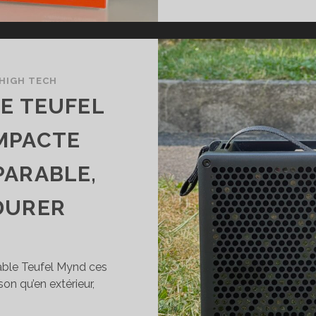
HIGH TECH
TE TEUFEL
MPACTE
PARABLE,
DURER
rtable Teufel Mynd ces
on qu’en extérieur,