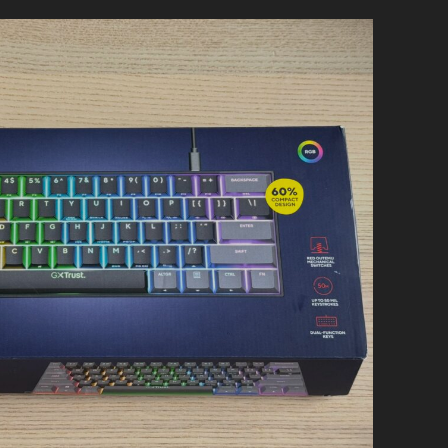
PREMIER
QUAND
ON
VIENT
D’AVOIR
LA
SWITCH
2