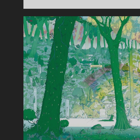
CL
MÉ
T
G
86
AC
60
%
–
PE
MA
C