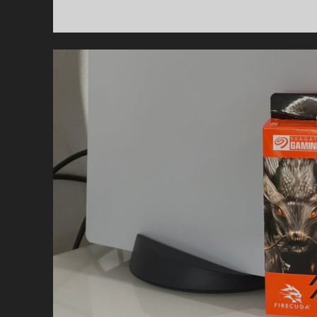
DE
LA
GU
C
PH
H
FE
:
LA
MA
T
L’