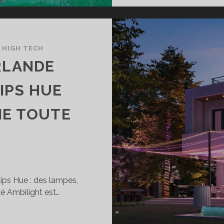
/
HIGH TECH
RLANDE
IPS HUE
GIE TOUTE
lips Hue : des lampes,
é Ambilight est…
EST