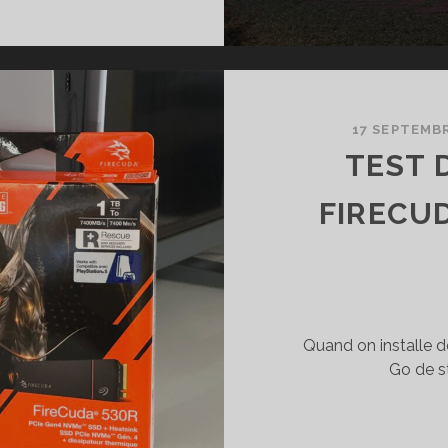
IRLANDE
ONNECTÉE
ILIPS
UE
17 SEPTEMBR
STAVIA
TEST 
FIRECU
GIE
OUTE
ANNÉE
Quand on installe de
Go de s