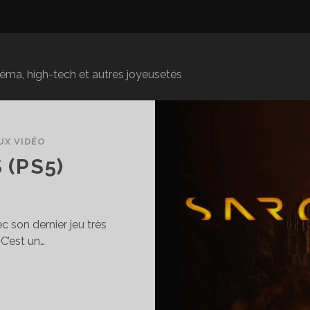
inéma, high-tech et autres joyeusetés
UX VIDÉO
 (PS5)
 son dernier jeu très
 C’est un…
EST
AROS