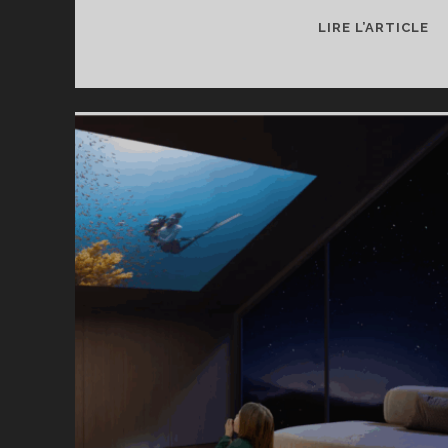
T
LIRE L’ARTICLE
DE
L’
TE
M
–
U
C
PU
E
RÉ
PE
P
D