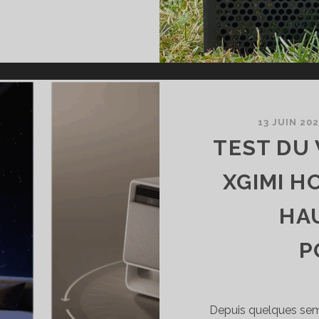
EST
ENCEINTE
UFEL
YND
NE
13 JUIN 20
OMPACTE
TEST DU
ISSANTE
T
XGIMI H
PARABLE,
NSÉE
HA
OUR
URER
P
Depuis quelques sem