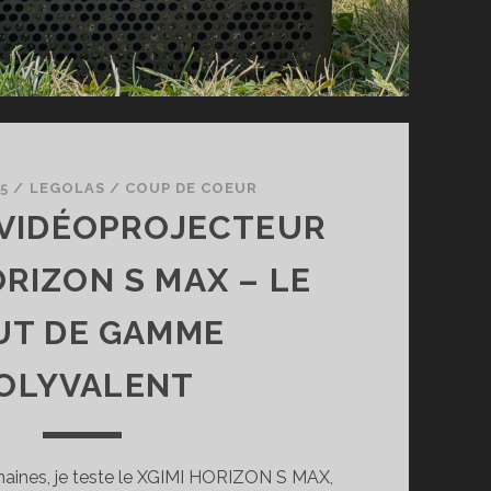
25
/
LEGOLAS
/
COUP DE COEUR
 VIDÉOPROJECTEUR
ORIZON S MAX – LE
UT DE GAMME
OLYVALENT
aines, je teste le XGIMI HORIZON S MAX,