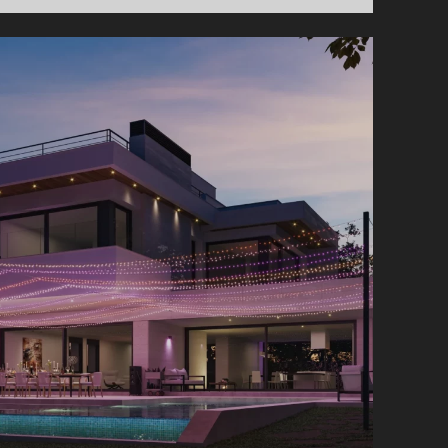
LA
TRAHISON
D’OLYMPE
–
LIVRE
1
DE
JEAN
DALIN