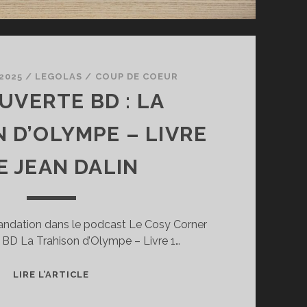
2025
/
LEGOLAS
/
COUP DE COEUR
UVERTE BD : LA
 D’OLYMPE – LIVRE
E JEAN DALIN
ndation dans le podcast Le Cosy Corner
la BD La Trahison d’Olympe – Livre 1…
DÉCOUVERTE
LIRE L’ARTICLE
BD
: