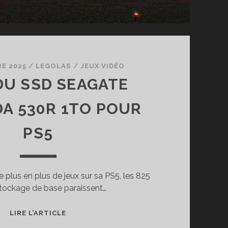
E 2025
/
LEGOLAS
/
JEUX VIDÉO
DU SSD SEAGATE
DA 530R 1TO POUR
PS5
 plus en plus de jeux sur sa PS5, les 825
tockage de base paraissent…
TEST
LIRE L’ARTICLE
DU