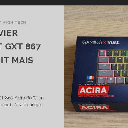
/
HIGH TECH
VIER
 GXT 867
TIT MAIS
D
GXT 867 Acira 60 %, un
act. J’étais curieux…
EST
U