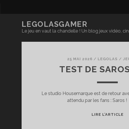
LEGOLASGAMER
Le jeu en vaut la chandelle ! Un blog jeux vidéo, c
LegolasGamer
Posts
25 MAI 2026
/
LEGOLAS
/
JE
TEST DE SAROS
Le studio Housemarque est de retour avec
attendu par les fans : Saros !
T
LIRE L’ARTICLE
DE
S