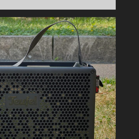
SSD
SEAGATE
FIRECUDA
530R
1TO
POUR
PS5