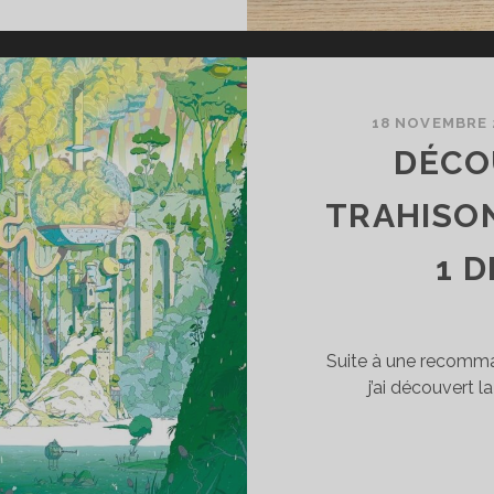
AVIER
CANIQUE
RUST
XT
7
18 NOVEMBRE 
IRA
DÉCO
TRAHISON
TIT
1 D
IS
OSTAUD
Suite à une recomma
j’ai découvert 