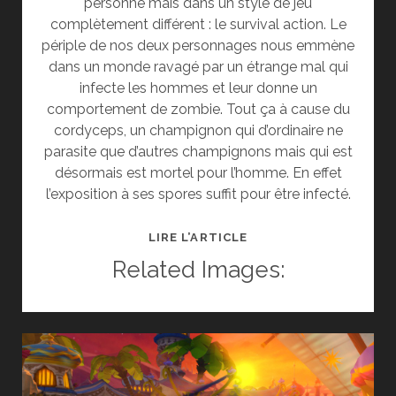
personne mais dans un style de jeu
complètement différent : le survival action. Le
périple de nos deux personnages nous emmène
dans un monde ravagé par un étrange mal qui
infecte les hommes et leur donne un
comportement de zombie. Tout ça à cause du
cordyceps, un champignon qui d’ordinaire ne
parasite que d’autres champignons mais qui est
désormais est mortel pour l’homme. En effet
l’exposition à ses spores suffit pour être infecté.
TEST
LIRE L’ARTICLE
:
Related Images:
THE
LAST
OF
US