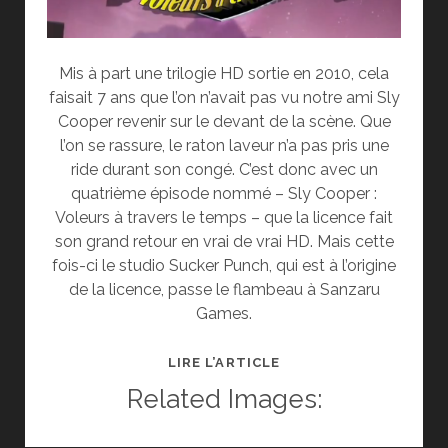
Mis à part une trilogie HD sortie en 2010, cela
faisait 7 ans que l’on n’avait pas vu notre ami Sly
Cooper revenir sur le devant de la scène. Que
l’on se rassure, le raton laveur n’a pas pris une
ride durant son congé. C’est donc avec un
quatrième épisode nommé – Sly Cooper :
Voleurs à travers le temps – que la licence fait
son grand retour en vrai de vrai HD. Mais cette
fois-ci le studio Sucker Punch, qui est à l’origine
de la licence, passe le flambeau à Sanzaru
Games.
TEST
LIRE L’ARTICLE
DE
Related Images:
SLY
COOPER