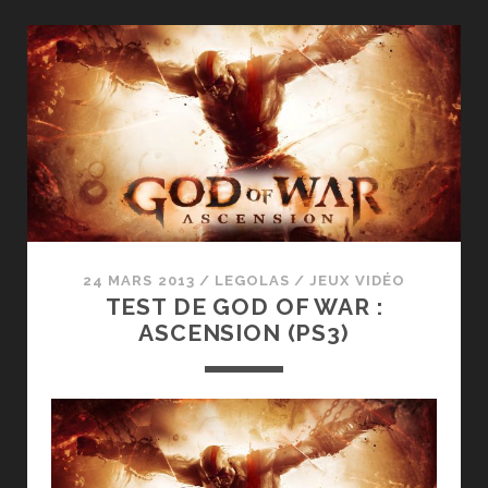
:
VOLEURS
À
TRAVERS
LE
TEMPS
(
PS3
/
PS
VITA)
24 MARS 2013
/
LEGOLAS
/
JEUX VIDÉO
TEST DE GOD OF WAR :
ASCENSION (PS3)