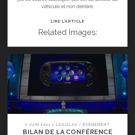
véhicule et non derrière.
TEST
LIRE L’ARTICLE
MOTORSTORM
Related Images:
RC
SUR
PS
VITA
ET
PS3
7 JUIN 2011
/
LEGOLAS
/
ÉVÉNEMENT
BILAN DE LA CONFÉRENCE