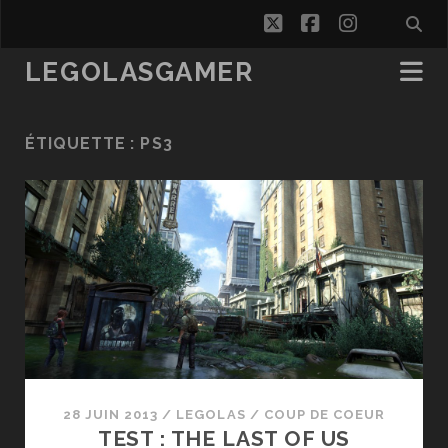
twitter
facebook
instagra
LEGOLASGAMER
ÉTIQUETTE :
PS3
28 JUIN 2013
/
LEGOLAS
/
COUP DE COEUR
TEST : THE LAST OF US