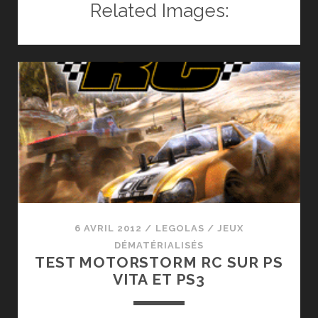
:
Related Images:
MES
IMPRESSIONS
PS
VITA
ET
PS3
6 AVRIL 2012
/
LEGOLAS
/
JEUX
DÉMATÉRIALISÉS
TEST MOTORSTORM RC SUR PS
VITA ET PS3