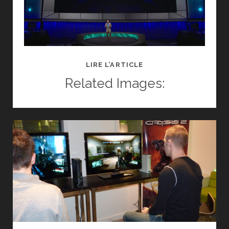
BILAN
LIRE L’ARTICLE
DE
Related Images:
LA
CONFÉRENCE
SONY
E3
2011
(AVEC
VIDÉOS)