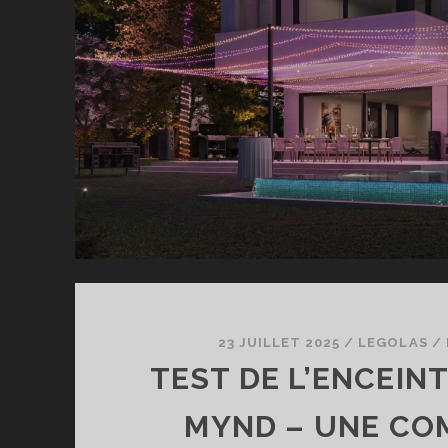
MA
C
23 JUILLET 2025
/
LEGOLAS
/
TEST DE L’ENCEIN
MYND – UNE CO