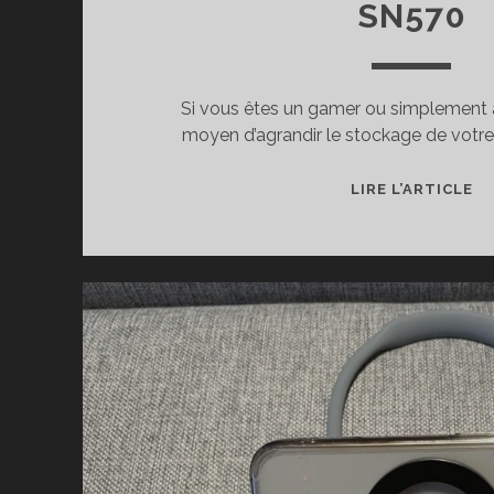
SN570
Si vous êtes un gamer ou simplement à
moyen d’agrandir le stockage de votre 
T
LIRE L’ARTICLE
D
SS
N
W
BL
SN