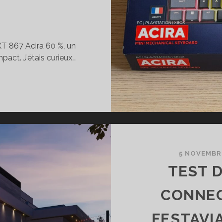
D
GXT 867 Acira 60 %, un
act. J’étais curieux…
EST
U
AVIER
CANIQUE
RUST
XT
7
5 NOVEMBR
IRA
TEST 
CONNEC
TIT
FESTAVIA