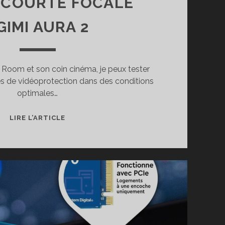
-COURTE FOCALE
GIMI AURA 2
Room et son coin cinéma, je peux tester
es de vidéoprotection dans des conditions
optimales…
TEST
LIRE L’ARTICLE
DU
VIDÉOPROJECTEUR
ULTRA-
COURTE
FOCALE
XGIMI
AURA
2