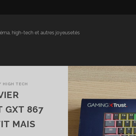
inéma, high-tech et autres joyeusetés
/
HIGH TECH
VIER
 GXT 867
TIT MAIS