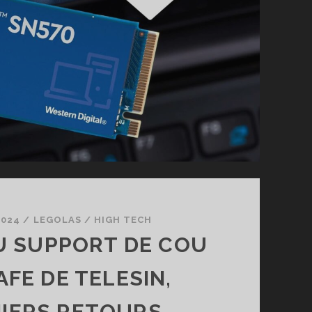
2024
/
LEGOLAS
/
HIGH TECH
U SUPPORT DE COU
FE DE TELESIN,
IERS RETOURS