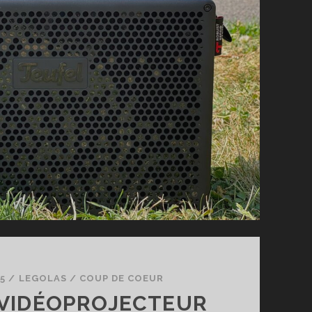
TOUTE
L’ANNÉE
25
/
LEGOLAS
/
COUP DE COEUR
 VIDÉOPROJECTEUR