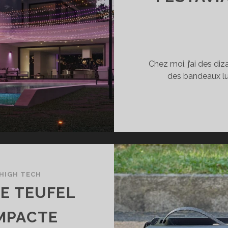
IS
OSTAUD
Chez moi, j’ai des di
des bandeaux lu
HIGH TECH
TE TEUFEL
MPACTE