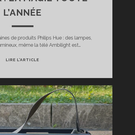
L’ANNÉE
zaines de produits Philips Hue : des lampes,
mineux, même la télé Ambilight est…
TEST
LIRE L’ARTICLE
DE
LA
GUIRLANDE
CONNECTÉE
PHILIPS
HUE
FESTAVIA
:
LA
MAGIE