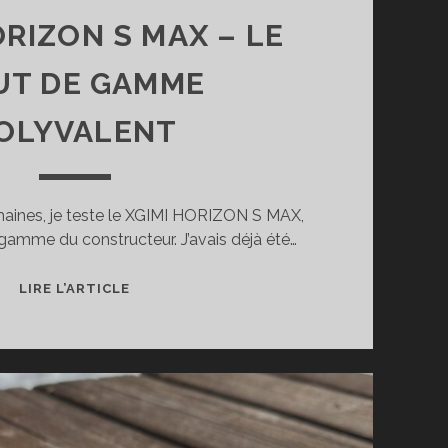
ORIZON S MAX – LE
UT DE GAMME
OLYVALENT
aines, je teste le XGIMI HORIZON S MAX,
gamme du constructeur. J’avais déjà été…
TEST
LIRE L’ARTICLE
DU
VIDÉOPROJECTEUR
XGIMI
HORIZON
S
MAX