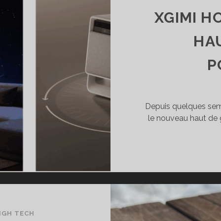
T
XGIMI H
PARABLE,
NSÉE
HA
OUR
URER
P
Depuis quelques sem
le nouveau haut de 
IGH TECH