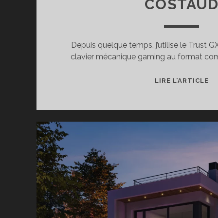
COSTAU
Depuis quelque temps, j’utilise le Trust 
clavier mécanique gaming au format comp
T
LIRE L’ARTICLE
D
CL
MÉ
T
G
86
AC
60
%
–
PE