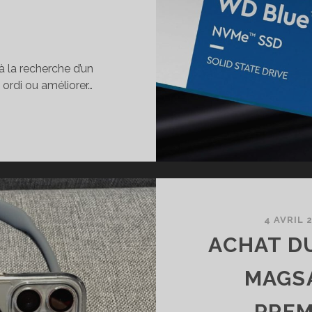
 la recherche d’un
ordi ou améliorer…
EST
U
D
VME
D
UE
570
4 AVRIL 
ACHAT D
MAGSA
PREM