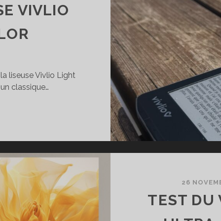
SE VIVLIO
OLOR
a liseuse Vivlio Light
e un classique…
EST
SEUSE
VLIO
GHT
D
26 NOVEM
OLOR
TEST DU