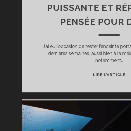
PUISSANTE ET RÉ
PENSÉE POUR 
J’ai eu l’occasion de tester l’enceinte po
dernières semaines, aussi bien à la mais
notamment…
T
LIRE L’ARTICLE
DE
L’
TE
M
–
U
C
PU