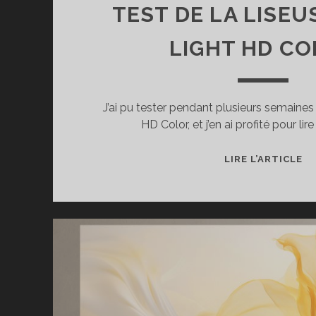
TEST DE LA LISEU
LIGHT HD C
J’ai pu tester pendant plusieurs semaines l
HD Color, et j’en ai profité pour lir
T
LIRE L’ARTICLE
DE
LA
LI
VI
LI
H
C