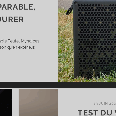
PARABLE,
DURER
rtable Teufel Mynd ces
on qu’en extérieur,
EST
ENCEINTE
UFEL
YND
NE
13 JUIN 20
OMPACTE
TEST DU
ISSANTE