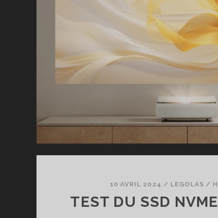
10 AVRIL 2024
/
LEGOLAS
/
H
TEST DU SSD NVM