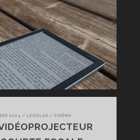
–
LE
HAUT
DE
GAMME
POLYVALENT
BRE 2024
/
LEGOLAS
/
CINÉMA
 VIDÉOPROJECTEUR