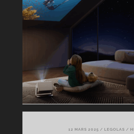
E
RÉ
PE
P
D
12 MARS 2025
/
LEGOLAS
/
H