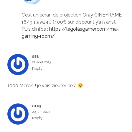
C’est un écran de projection Oray CINEFRAME
16/9 135×240 (400€ sur discount y’a 5 ans).
Plus d’infos :
https://legolasgamer.com/ma-
gaming-room/
SEB
22 août 2023
Reply
1000 Mercis ! je vais zieuter cela
OL69
20 juin 2024
Reply