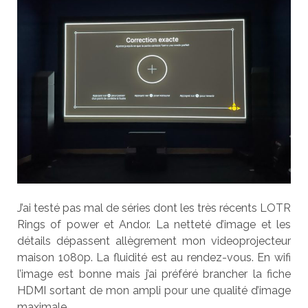
J’ai testé pas mal de séries dont les très récents LOTR
Rings of power et Andor. La netteté d’image et les
détails dépassent allègrement mon videoprojecteur
maison 1080p. La fluidité est au rendez-vous. En wifi
l’image est bonne mais j’ai préféré brancher la fiche
HDMI sortant de mon ampli pour une qualité d’image
maximale.