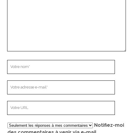
Votre
nom
Votre
adresse
e-
L’adresse
mail
URL
de
Notifiez-moi
votre
des commentaires à venir via e-mail.
site