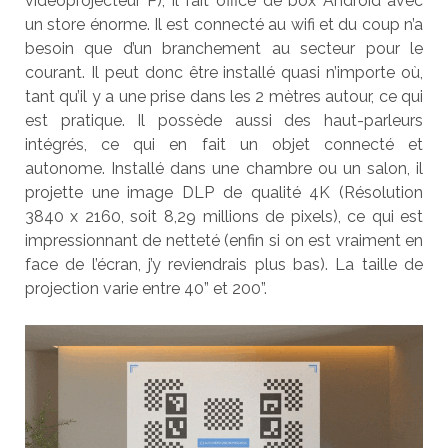
vidéoprojecteur P), il fait office de box Android avec
un store énorme. Il est connecté au wifi et du coup n’a
besoin que d’un branchement au secteur pour le
courant. Il peut donc être installé quasi n’importe où,
tant qu’il y a une prise dans les 2 mètres autour, ce qui
est pratique. Il possède aussi des haut-parleurs
intégrés, ce qui en fait un objet connecté et
autonome. Installé dans une chambre ou un salon, il
projette une image DLP de qualité 4K (Résolution
3840 x 2160, soit 8,29 millions de pixels), ce qui est
impressionnant de netteté (enfin si on est vraiment en
face de l’écran, j’y reviendrais plus bas). La taille de
projection varie entre 40” et 200”.