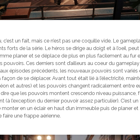
, c’est un fait, mais ce n’est pas une coquille vide. Le gamepl
s forts de la série. Le héros se dirige au doigt et à l’oeil, peut 
 comme planer et se déplace de plus en plus facilement au fur 
es pouvoirs. Ces derniers sont d’ailleurs au coeur du gameplay
aux épisodes précédents, les nouveaux pouvoirs sont variés et
 façon de se déplacer. Avant tout était lié à l’électricité, main
néon et autres) et les pouvoirs changent radicalement entre e
x dire que les pouvoirs montent crescendo niveau puissance, fu
(à l’exception du dernier pouvoir assez particulier). C’est un v
e monter en un éclair en haut d’un immeuble puis de planer et
de faire une frappe aérienne.