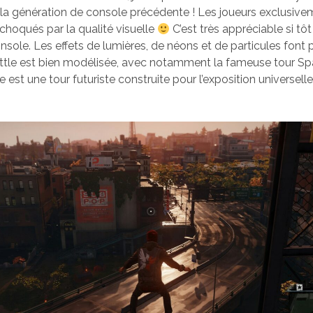
la génération de console précédente ! Les joueurs exclusiv
 choqués par la qualité visuelle
C’est très appréciable si tô
nsole. Les effets de lumières, de néons et de particules font pla
attle est bien modélisée, avec notamment la fameuse tour Sp
 est une tour futuriste construite pour l’exposition universell