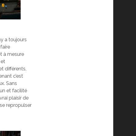
ay a toujours
faire
et à mesure
 et
 différents,
tenant c’est
ux. Sans
n et facilité
rai plaisir de
 se repropulser