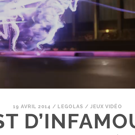
19 AVRIL 2014
/
LEGOLAS
/
JEUX VIDÉO
ST D’INFAMOU