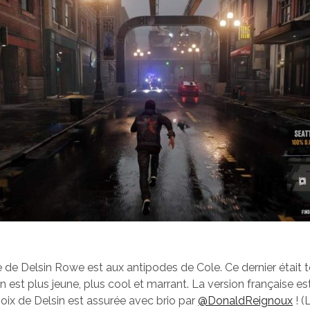
de Delsin Rowe est aux antipodes de Cole. Ce dernier était t
n est plus jeune, plus cool et marrant. La version française est 
voix de Delsin est assurée avec brio par
@DonaldReignoux
! (