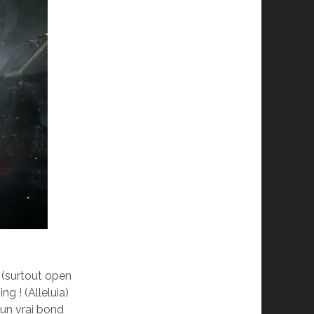
e (surtout open
g ! (Alleluia)
 un vrai bond