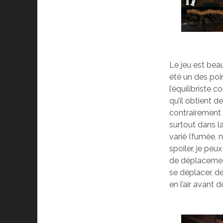
Le jeu est beau
été un des point
l’équilibriste
qu’il obtient d
contrairement 
surtout dans la
varié (fumée, 
spoiler, je peu
de déplacement 
se déplacer, d
en l’air avant 