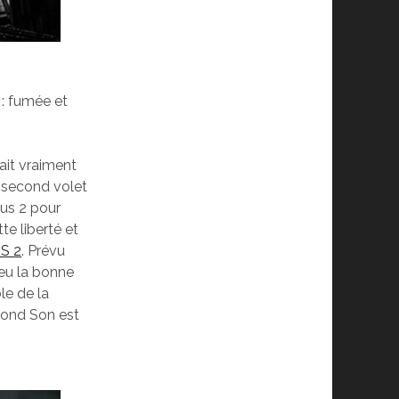
 : fumée et
ait vraiment
u second volet
ous 2 pour
te liberté et
S 2
. Prévu
 eu la bonne
le de la
cond Son est