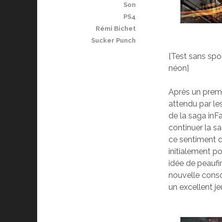
Son
PS4
Rémi Bichet
Sucker Punch
[Test sans spoi
néon]
Après un premi
attendu par le
de la saga inF
continuer la sa
ce sentiment d
initialement p
idée de peaufi
nouvelle conso
un excellent je