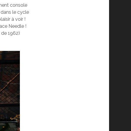
ement console
t dans le cycle
isir à voir !
ace Needle !
e de 1962)