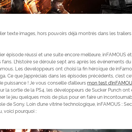
ler texte images, hors pouvoirs déjà montrés dans les trailers
er épisode réussi et une suite encore meilleure, inFAMOUS ét
s fans. L’histoire se déroule sept ans après les événements d
amous. Les developpeurs ont choisi la fin héroïque de inFam
ga. Ce que j’appréciais dans les épisodes précédents, c’est cet
e puissance ! Je vous conseille d’ailleurs
mon test d’inFAMOU
our la sortie de la PS4, les développeurs de Sucker Punch ont
ner le jeu quelques mois de plus pour en faire un incontournab
le de Sony. Loin d’une vitrine technologique, inFAMOUS : Se
u, voici pourquoi :