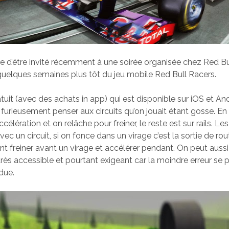
nce d’être invité récemment à une soirée organisée chez Red B
e quelques semaines plus tôt du jeu mobile Red Bull Racers.
atuit (avec des achats in app) qui est disponible sur iOS et An
furieusement penser aux circuits qu’on jouait étant gosse. En 
célération et on relâche pour freiner, le reste est sur rails. Le
 un circuit, si on fonce dans un virage c’est la sortie de rout
t freiner avant un virage et accélérer pendant. On peut auss
t très accessible et pourtant exigeant car la moindre erreur se p
due.