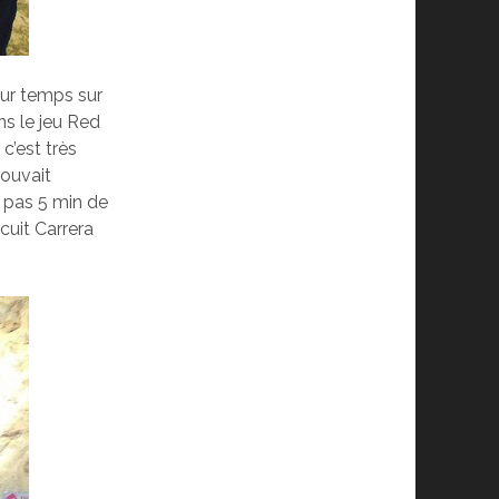
eur temps sur
ns le jeu Red
 c’est très
pouvait
e pas 5 min de
rcuit Carrera