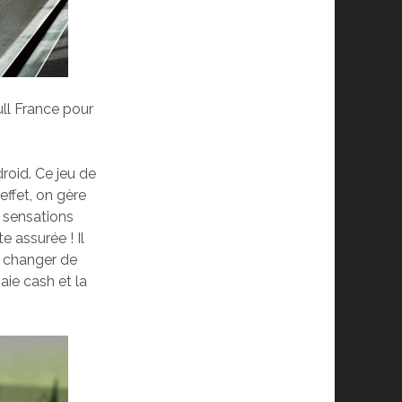
ull France pour
droid. Ce jeu de
effet, on gère
s sensations
e assurée ! Il
i changer de
aie cash et la