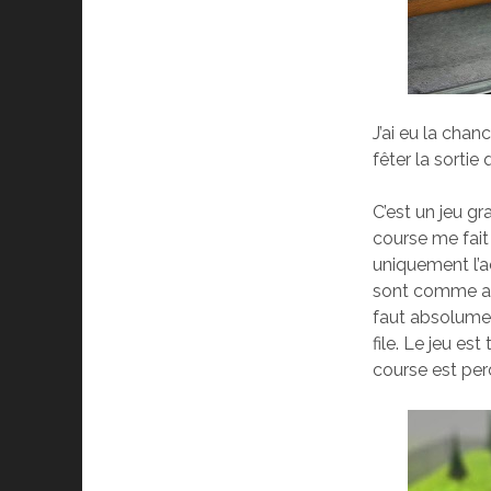
J’ai eu la cha
fêter la sorti
C’est un jeu gr
course me fait 
uniquement l’ac
sont comme avec
faut absolumen
file. Le jeu es
course est per