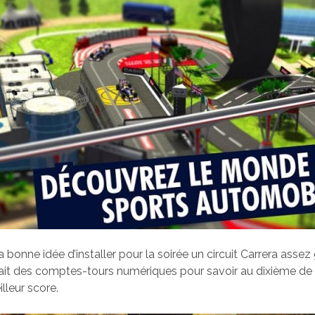
a bonne idée d’installer pour la soirée un circuit Carrera asse
 avait des comptes-tours numériques pour savoir au dixième d
illeur score.