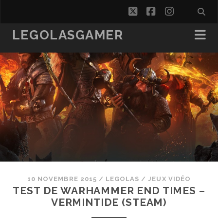
twitter
facebook
instagra
LEGOLASGAMER
10 NOVEMBRE 2015
/
LEGOLAS
/
JEUX VIDÉO
TEST DE WARHAMMER END TIMES –
VERMINTIDE (STEAM)