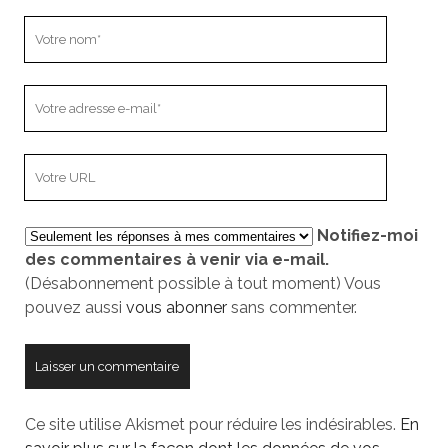
Votre
nom
Votre
adresse
e-
L’adresse
mail
URL
de
Notifiez-moi
votre
des commentaires à venir via e-mail.
site
(Désabonnement possible à tout moment) Vous
pouvez aussi
vous abonner
sans commenter.
Ce site utilise Akismet pour réduire les indésirables.
En