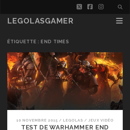
twitter
facebook
instagra
LEGOLASGAMER
ÉTIQUETTE :
END TIMES
10 NOVEMBRE 2015
/
LEGOLAS
/
JEUX VIDÉO
TEST DE WARHAMMER END