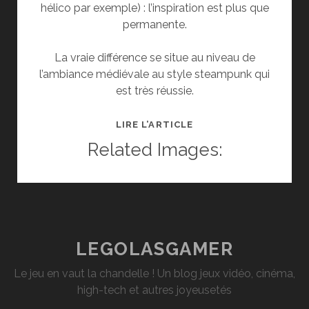
hélico par exemple) : l’inspiration est plus que
permanente.
La vraie différence se situe au niveau de
l’ambiance médiévale au style steampunk qui
est très réussie.
TEST
LIRE L’ARTICLE
DE
Related Images:
WARHAMMER
END
TIMES
–
VERMINTIDE
(STEAM)
LEGOLASGAMER
Le jeu en vaut la chandelle ! Un blog jeux vidéo, cinéma,
high-tech et autres joyeusetés