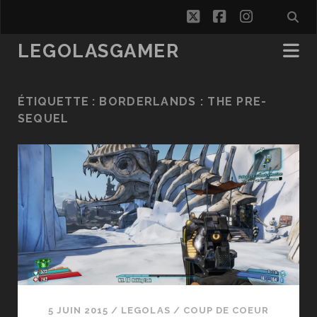
twitter
facebook
instagra
LEGOLASGAMER
ÉTIQUETTE :
BORDERLANDS : THE PRE-
SEQUEL
5 JUIN 2015
/
LEGOLAS
/
COUP DE COEUR