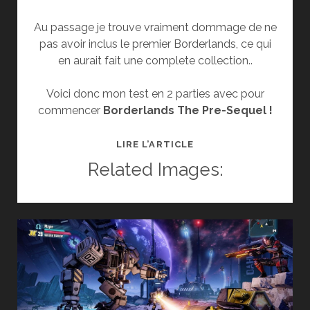
Au passage je trouve vraiment dommage de ne
pas avoir inclus le premier Borderlands, ce qui
en aurait fait une complete collection..
Voici donc mon test en 2 parties avec pour
commencer
Borderlands The Pre-Sequel !
TEST
LIRE L’ARTICLE
BORDERLANDS:
Related Images:
THE
HANDSOME
COLLECTION
–
PART
1:
THE
PRE-
SEQUEL