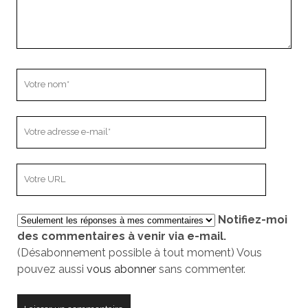
Votre
nom
Votre
adresse
e-
L’adresse
mail
URL
de
Notifiez-moi
votre
des commentaires à venir via e-mail.
site
(Désabonnement possible à tout moment) Vous
pouvez aussi
vous abonner
sans commenter.