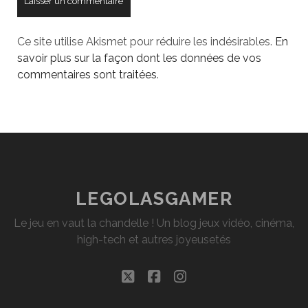
Ce site utilise Akismet pour réduire les indésirables.
En
savoir plus sur la façon dont les données de vos
commentaires sont traitées
.
LEGOLASGAMER
Le jeu en vaut la chandelle ! Un blog jeux vidéo, cinéma,
high-tech et autres joyeusetés
twitter
facebook
instagram