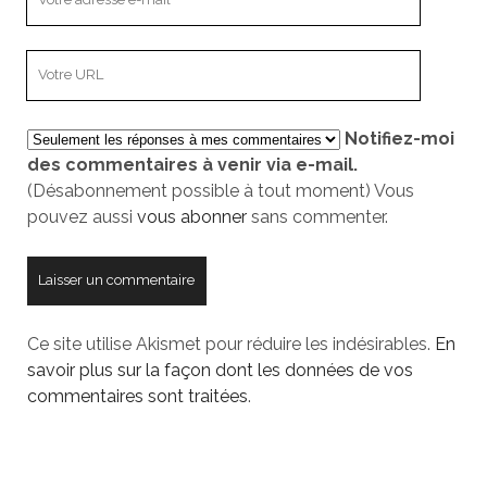
adresse
e-
L’adresse
mail
URL
de
Notifiez-moi
votre
des commentaires à venir via e-mail.
site
(Désabonnement possible à tout moment) Vous
pouvez aussi
vous abonner
sans commenter.
Ce site utilise Akismet pour réduire les indésirables.
En
savoir plus sur la façon dont les données de vos
commentaires sont traitées
.