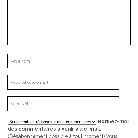
Votre
nom
Votre
adresse
e-
L’adresse
mail
URL
de
Notifiez-moi
votre
des commentaires à venir via e-mail.
site
(Désabonnement possible à tout moment) Vous