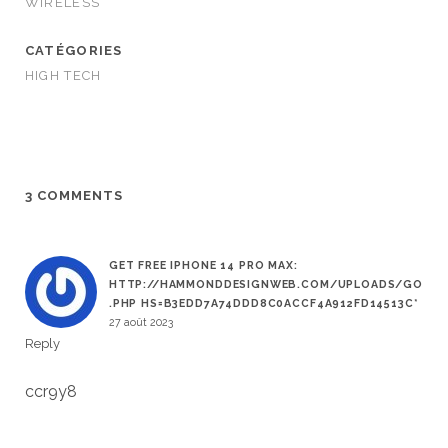
WIRELESS
CATÉGORIES
HIGH TECH
3 COMMENTS
GET FREE IPHONE 14 PRO MAX:
HTTP://HAMMONDDESIGNWEB.COM/UPLOADS/GO
.PHP HS=B3EDD7A74DDD8C0ACCF4A912FD14513C*
27 août 2023
Reply
ccr9y8