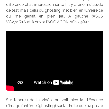
différence était impressionnante ! Il y a une multitude
de test mais celui du ghosting met bien en lumière ce
qui me gênait en plein jeu. A gauche l’ASUS
VG27AQ1A et à droite l’AOC AGON AG273QX :
Sur l’aperçu de la vidéo, on voit bien la différence
d’image fantôme (ghosting) sur la droite que n’a pas le