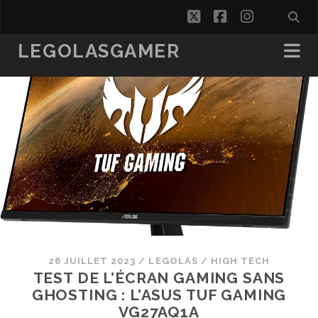
twitter
facebook
instagra
LEGOLASGAMER
26 JUILLET 2023
/
LEGOLAS
/
HIGH TECH
TEST DE L’ÉCRAN GAMING SANS
GHOSTING : L’ASUS TUF GAMING
VG27AQ1A