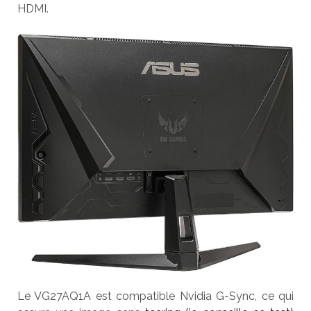
HDMI.
Le VG27AQ1A est compatible Nvidia G-Sync, ce qui