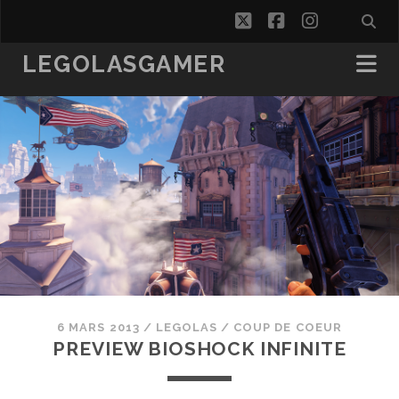
twitter
facebook
instagra
LEGOLASGAMER
6 MARS 2013
/
LEGOLAS
/
COUP DE COEUR
PREVIEW BIOSHOCK INFINITE