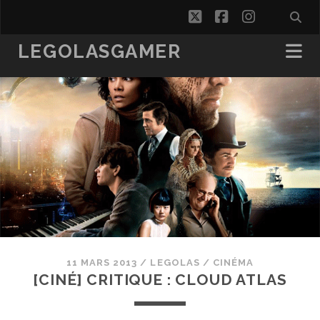
twitter
facebook
instagra
LEGOLASGAMER
11 MARS 2013
/
LEGOLAS
/
CINÉMA
[CINÉ] CRITIQUE : CLOUD ATLAS