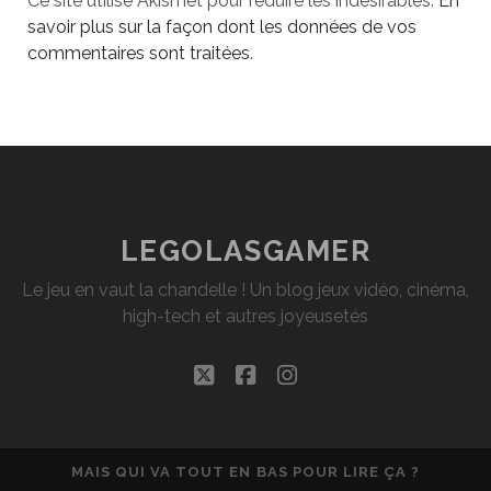
Ce site utilise Akismet pour réduire les indésirables.
En
savoir plus sur la façon dont les données de vos
commentaires sont traitées
.
LEGOLASGAMER
Le jeu en vaut la chandelle ! Un blog jeux vidéo, cinéma,
high-tech et autres joyeusetés
twitter
facebook
instagram
MAIS QUI VA TOUT EN BAS POUR LIRE ÇA ?