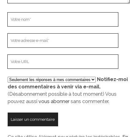
Votre
nom
Votre
adresse
e-
L’adresse
mail
URL
de
Notifiez-moi
votre
des commentaires à venir via e-mail.
site
(Désabonnement possible à tout moment) Vous
pouvez aussi
vous abonner
sans commenter.