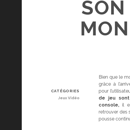
SON
MOND
Bien que le m
grâce à l’arr
pour l’utilisa
CATÉGORIES
de jeu sont
Jeux Vidéo
console,
il e
retrouver des 
pousse continu