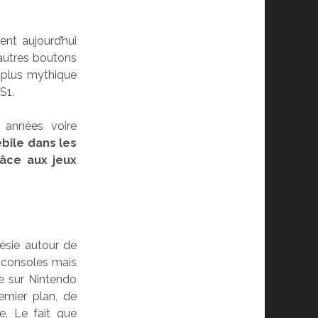
vent aujourd’hui
 autres boutons
a plus mythique
S1.
 années voire
bile dans les
âce aux jeux
nésie autour de
s consoles mais
e sur Nintendo
emier plan, de
e. Le fait que