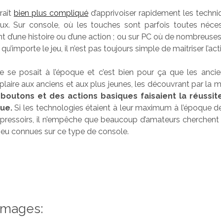
araît
bien plus compliqué
d’apprivoiser rapidement les techn
jeux. Sur console, où les touches sont parfois toutes néce
 d’une histoire ou d’une action ; ou sur PC où de nombreus
qu’importe le jeu, il n’est pas toujours simple de maitriser l’act
e se posait à l’époque et c’est bien pour ça que les anci
plaire aux anciens et aux plus jeunes, les découvrant par la
boutons et des actions basiques faisaient la réussit
ue.
Si les technologies étaient à leur maximum à l’époque d
pressoirs, il n’empêche que beaucoup d’amateurs cherchent à
jeu connues sur ce type de console.
Images: