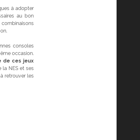
iques à adopter
ssaires au bon
es combinaisons
ion.
ennes consoles
 même occasion.
e de ces jeux
e la NES et ses
 retrouver les