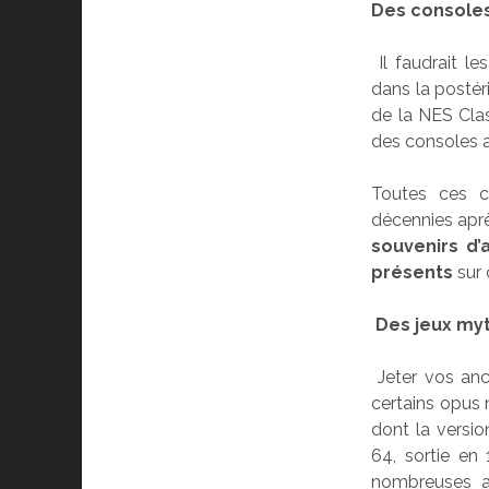
Des consoles
Il faudrait le
dans la postér
de la NES Cla
des consoles a
Toutes ces c
décennies après
souvenirs d
présents
sur 
Des jeux my
Jeter vos anc
certains opus 
dont la versi
64, sortie en
nombreuses an