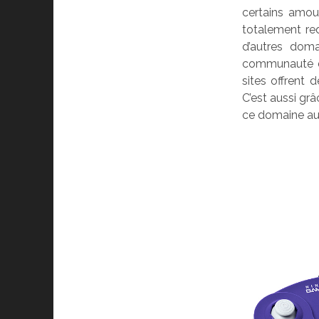
certains amou
totalement re
d’autres doma
communauté du
sites offrent
C’est aussi gr
ce domaine au 