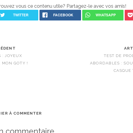
rouvez vous ce contenu utile? Partagez-le avec vos amis!
CÉDENT
ART
 : JOYEUX
TEST DE PR
 MON GOTY !
ABORDABLES : SOU
CASQUE 
MIER À COMMENTER
un commentaire