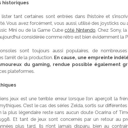
 historiques
s lister tant certaines sont entrées dans l’histoire et s’inscri
ité. Vous avez forcément, vous aussi, utilisé des joysticks ou
ssic Mini ou de la Game Cube
côté Nintendo
. Chez Sony, l
ujourd’hui considérée comme rétro est bien évidemment la P
onsoles sont toujours aussi populaires, de nombreuses
 l’arrêt de la production.
En cause, une empreinte indélé
’amoureux du gaming, rendue possible également gr
ces plateformes.
thiques
iens jeux est une terrible erreur lorsque l’on aperçoit la fré
mythiques. C’est le cas des séries Zelda, sortis sur différente
on la plus légendaire reste sans aucun doute Ocarina of Tim
 1998. Et tant de jeux sont concernés par un retour au pr
nées plus tard. Ils n’ont jamais disparu, bien au contrair