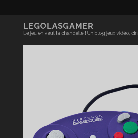
LEGOLASGAMER
Le jeu en vaut la chandelle ! Un blog jeux vidéo, c