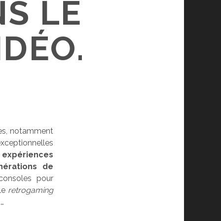
S LE
IDÉO.
ées, notamment
xceptionnelles
s expériences
nérations de
consoles pour
 le
retrogaming
s…