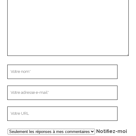
commentaire
Votre
nom
Votre
adresse
e-
L’adresse
mail
URL
de
Notifiez-moi
votre