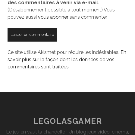
des commentaires à venir via e-mail.
site
(Désabonnement possible à tout moment) Vous
pouvez aussi
vous abonner
sans commenter.
Ce site utilise Akismet pour réduire les indésirables.
En
savoir plus sur la façon dont les données de vos
commentaires sont traitées
.
LEGOLASGAMER
Le jeu en vaut la chandelle ! Un blog jeux vidéo, cinéma,