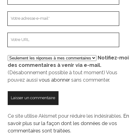
nom
Votre
adresse
e-
L’adresse
mail
URL
de
Notifiez-moi
votre
des commentaires à venir via e-mail.
site
(Désabonnement possible à tout moment) Vous
pouvez aussi
vous abonner
sans commenter.
Ce site utilise Akismet pour réduire les indésirables.
En
savoir plus sur la façon dont les données de vos
commentaires sont traitées
.