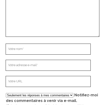
Votre
nom
Votre
adresse
e-
L’adresse
mail
URL
de
Notifiez-moi
votre
des commentaires à venir via e-mail.
site