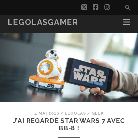
twitter
facebook
instagra
LEGOLASGAMER
4 MAI 2016
/
LEGOLAS
/
GEEK
J’AI REGARDÉ STAR WARS 7 AVEC
BB-8 !