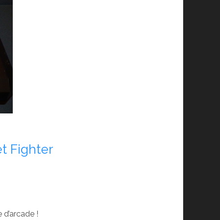
et Fighter
 d’arcade !