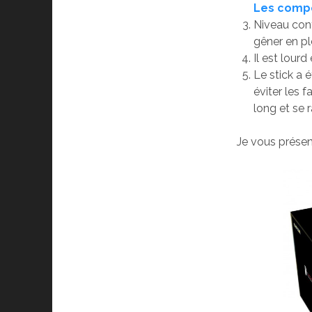
Les compo
Niveau conf
gêner en p
Il est lourd 
Le stick a 
éviter les 
long et se
Je vous présen