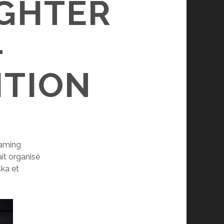
IGHTER
–
ITION
 gaming
it organisé
ka et