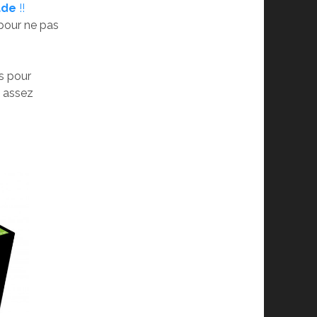
ade
!!
 pour ne pas
us pour
t assez