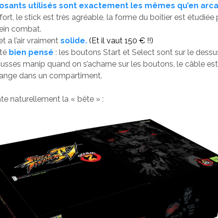
sants utilisés sont exactement les mêmes qu’en arc
ort, le stick est très agréable, la forme du boitier est étudiée
lein combat.
et a l’air vraiment
solide.
(Et il vaut 150 € !!)
été
bien pensé
: les boutons Start et Select sont sur le dess
fausses manip quand on s’acharne sur les boutons, le câble es
 range dans un compartiment.
te naturellement la « bête » :