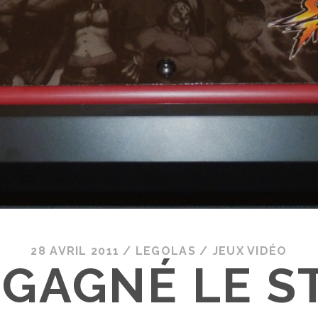
28 AVRIL 2011
/
LEGOLAS
/
JEUX VIDÉO
I GAGNÉ LE S