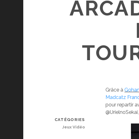
ARCAD
TOUR
Grâce à
Gohan
Madcatz Fran
pour repartir a
@UrielnoSekai,
CATÉGORIES
Jeux Vidéo