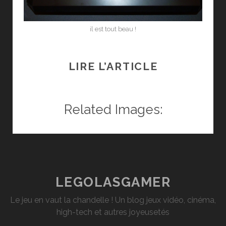
il est tout beau !
J’AI
LIRE L’ARTICLE
GAGNÉ
LE
Related Images:
STICK
ARCADE
STREET
LEGOLASGAMER
FIGHTER
IV
Le jeu en vaut la chandelle ! Un blog jeux vidéo, cinéma,
high-tech et autres joyeusetés
ROUND