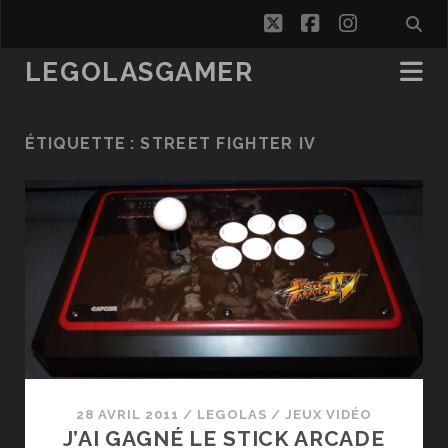
twitter
facebook
instagra
LEGOLASGAMER
ÉTIQUETTE :
STREET FIGHTER IV
28 AVRIL 2011
/
LEGOLAS
/
JEUX VIDÉO
J’AI GAGNÉ LE STICK ARCADE