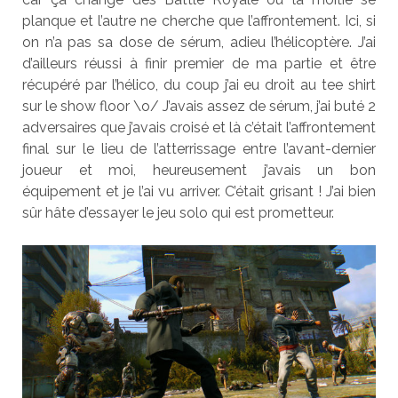
planque et l’autre ne cherche que l’affrontement. Ici, si
on n’a pas sa dose de sérum, adieu l’hélicoptère. J’ai
d’ailleurs réussi à finir premier de ma partie et être
récupéré par l’hélico, du coup j’ai eu droit au tee shirt
sur le show floor \o/ J’avais assez de sérum, j’ai buté 2
adversaires que j’avais croisé et là c’était l’affrontement
final sur le lieu de l’atterrissage entre l’avant-dernier
joueur et moi, heureusement j’avais un bon
équipement et je l’ai vu arriver. C’était grisant ! J’ai bien
sûr hâte d’essayer le jeu solo qui est prometteur.