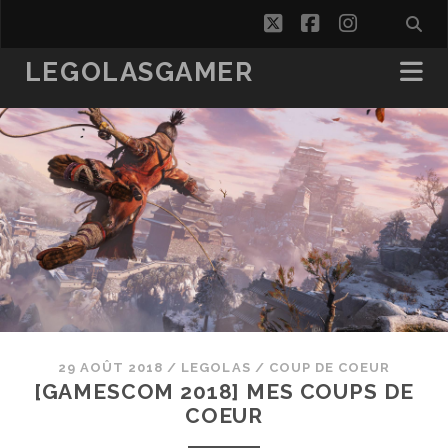
twitter
facebook
instagra
LEGOLASGAMER
29 AOÛT 2018
/
LEGOLAS
/
COUP DE COEUR
[GAMESCOM 2018] MES COUPS DE
COEUR