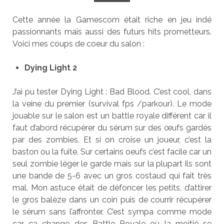
Cette année la Gamescom était riche en jeu indé
passionnants mais aussi des futurs hits prometteurs.
Voici mes coups de coeur du salon :
Dying Light 2
J’ai pu tester Dying Light : Bad Blood. C’est cool, dans
la veine du premier (survival fps /parkour). Le mode
jouable sur le salon est un battle royale différent car il
faut d’abord récupérer du sérum sur des œufs gardés
par des zombies. Et si on croise un joueur, c’est la
baston ou la fuite. Sur certains oeufs c’est facile car un
seul zombie léger le garde mais sur la plupart ils sont
une bande de 5-6 avec un gros costaud qui fait très
mal. Mon astuce était de défoncer les petits, d’attirer
le gros balèze dans un coin puis de courrir récupérer
le sérum sans l’affronter. C’est sympa comme mode
car ça change des Battle Royale où la moitié se