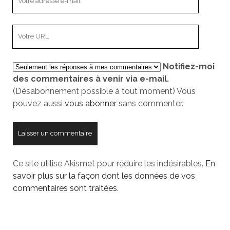
adresse
e-
L’adresse
mail
URL
de
Notifiez-moi
votre
des commentaires à venir via e-mail.
site
(Désabonnement possible à tout moment) Vous
pouvez aussi
vous abonner
sans commenter.
Ce site utilise Akismet pour réduire les indésirables.
En
savoir plus sur la façon dont les données de vos
commentaires sont traitées
.