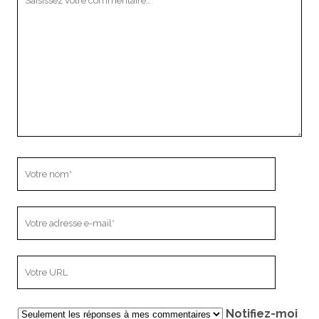
commentaire
Votre
nom
Votre
adresse
e-
L’adresse
mail
URL
de
Notifiez-moi
votre