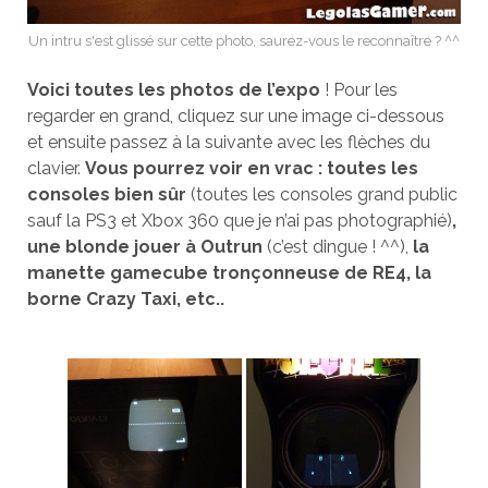
Un intru s'est glissé sur cette photo, saurez-vous le reconnaître ? ^^
Voici toutes les photos de l’expo
! Pour les
regarder en grand, cliquez sur une image ci-dessous
et ensuite passez à la suivante avec les flèches du
clavier.
Vous pourrez voir en vrac : toutes les
consoles bien sûr
(toutes les consoles grand public
sauf la PS3 et Xbox 360 que je n’ai pas photographié)
,
une blonde jouer à Outrun
(c’est dingue ! ^^),
la
manette gamecube tronçonneuse de RE4, la
borne Crazy Taxi, etc..