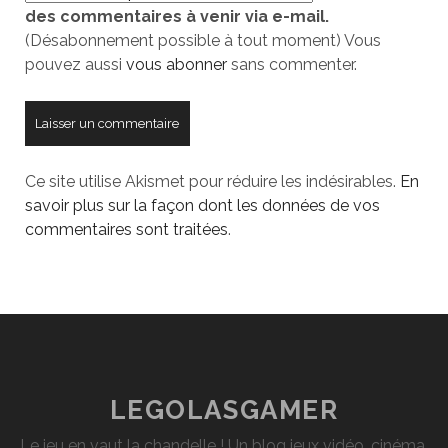
des commentaires à venir via e-mail.
site
(Désabonnement possible à tout moment) Vous
pouvez aussi
vous abonner
sans commenter.
Ce site utilise Akismet pour réduire les indésirables.
En
savoir plus sur la façon dont les données de vos
commentaires sont traitées
.
LEGOLASGAMER
Le jeu en vaut la chandelle ! Un blog jeux vidéo, cinéma,