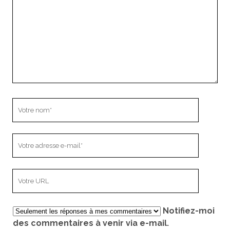
Votre
nom
Votre
adresse
e-
L’adresse
mail
URL
de
Notifiez-moi
votre
des commentaires à venir via e-mail.
site