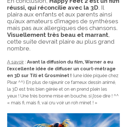
En conclusion,
Happy Feet 2 est un film
réussi, qui réconcilie avec la 3D
. Il
plaira aux enfants et aux parents ainsi
qu’aux amateurs d’images de synthèses
mais pas aux allergiques des chansons.
Visuellement très beau et marrant
,
cette suite devrait plaire au plus grand
nombre.
A savoir
:
Avant la diffusion du film, Warner a eu
l’excellente idée de diffuser un court-métrage
en 3D sur Titi et Grosminet !
(une idée piquée chez
Pixar ^^) En plus de rajeunir ce fameux dessin animé,
la 3D est très bien gérée et on en prend plein les
yeux ! Une très bonne mise en bouche, si j’ose dire ! ^^
« mais fi, mais fi, vai cru voir un roh minet ! »