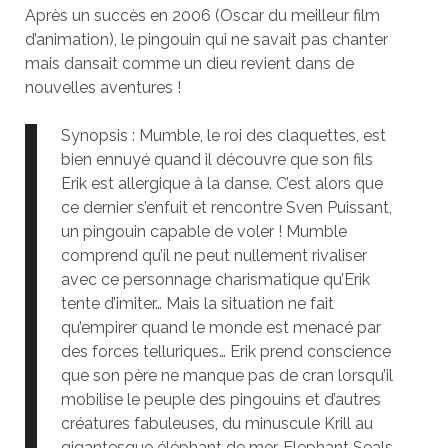
Après un succès en 2006 (Oscar du meilleur film
d’animation), le pingouin qui ne savait pas chanter
mais dansait comme un dieu revient dans de
nouvelles aventures !
Synopsis : Mumble, le roi des claquettes, est
bien ennuyé quand il découvre que son fils
Erik est allergique à la danse. C’est alors que
ce dernier s’enfuit et rencontre Sven Puissant,
un pingouin capable de voler ! Mumble
comprend qu’il ne peut nullement rivaliser
avec ce personnage charismatique qu’Erik
tente d’imiter… Mais la situation ne fait
qu’empirer quand le monde est menacé par
des forces telluriques… Erik prend conscience
que son père ne manque pas de cran lorsqu’il
mobilise le peuple des pingouins et d’autres
créatures fabuleuses, du minuscule Krill au
gigantesque éléphant de mer, Elephant Seals,