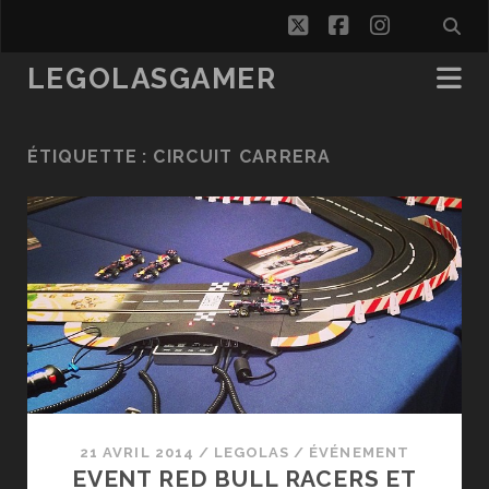
twitter
facebook
instagra
LEGOLASGAMER
ÉTIQUETTE :
CIRCUIT CARRERA
21 AVRIL 2014
/
LEGOLAS
/
ÉVÉNEMENT
EVENT RED BULL RACERS ET