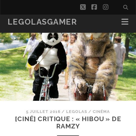
twitter
facebook
instagra
LEGOLASGAMER
5 JUILLET 2016
/
LEGOLAS
/
CINÉMA
[CINÉ] CRITIQUE : « HIBOU » DE
RAMZY