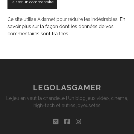
Ce site utilise Akismet pour réduire les indésirables.
En
savoir plus sur la façon dont les données de vos
commentaires sont traitées
.
LEGOLASGAMER
Le jeu en vaut la chandelle ! Un blog jeux vidéo, cinéma,
high-tech et autres joyeusetés
twitter
facebook
instagram