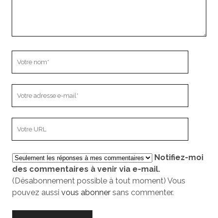
Votre
nom
Votre
adresse
e-
L’adresse
mail
URL
de
Notifiez-moi
votre
des commentaires à venir via e-mail.
site
(Désabonnement possible à tout moment) Vous
pouvez aussi
vous abonner
sans commenter.