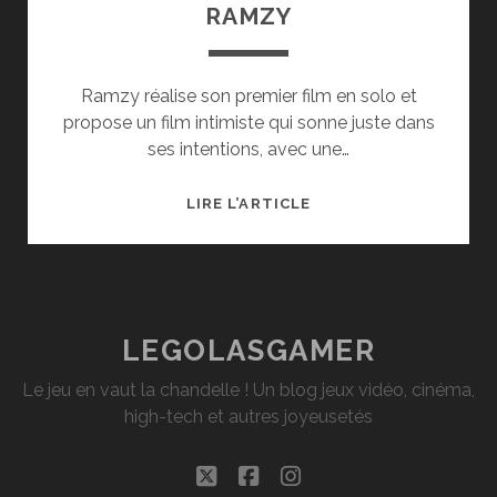
RAMZY
Ramzy réalise son premier film en solo et
propose un film intimiste qui sonne juste dans
ses intentions, avec une…
[CINÉ]
LIRE L’ARTICLE
CRITIQUE
:
« HIBOU »
DE
RAMZY
LEGOLASGAMER
Le jeu en vaut la chandelle ! Un blog jeux vidéo, cinéma,
high-tech et autres joyeusetés
twitter
facebook
instagram