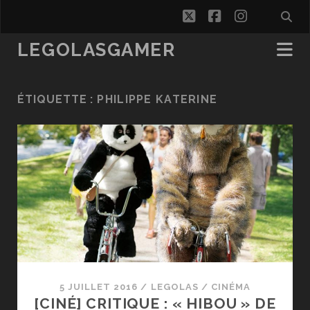
twitter
facebook
instagra
LEGOLASGAMER
ÉTIQUETTE :
PHILIPPE KATERINE
5 JUILLET 2016
/
LEGOLAS
/
CINÉMA
[CINÉ] CRITIQUE : « HIBOU » DE