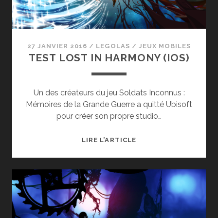
27 JANVIER 2016
/
LEGOLAS
/
JEUX MOBILES
TEST LOST IN HARMONY (IOS)
Un des créateurs du jeu Soldats Inconnus :
Mémoires de la Grande Guerre a quitté Ubisoft
pour créer son propre studio…
TEST
LIRE L’ARTICLE
LOST
IN
HARMONY
(IOS)