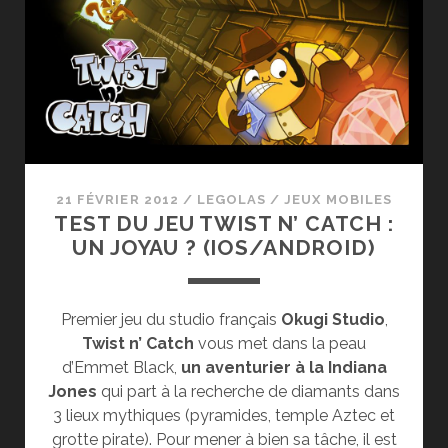
COEUR
:
BADLAND
21 FÉVRIER 2012
/
LEGOLAS
/
JEUX MOBILES
TEST DU JEU TWIST N’ CATCH :
UN JOYAU ? (IOS/ANDROID)
Premier jeu du studio français
Okugi Studio
,
Twist n’ Catch
vous met dans la peau
d’Emmet Black,
un aventurier à la Indiana
Jones
qui part à la recherche de diamants dans
3 lieux mythiques (pyramides, temple Aztec et
grotte pirate). Pour mener à bien sa tâche, il est