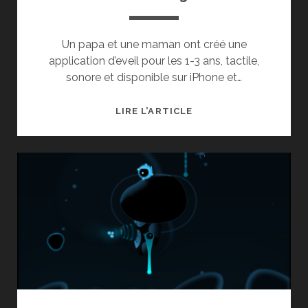
Un papa et une maman ont créé une
application d’eveil pour les 1-3 ans, tactile,
sonore et disponible sur iPhone et…
TOUCH
LIRE L’ARTICLE
BABY
TOUCH
:
UNE
APPLICATION
IPHONE
LUDIQUE
POUR
LES
1-
3
ANS