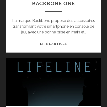
BACKBONE ONE
La marque Backbone propose des accessoires
transformant votre smartphone en console de
jeu, avec une bonne prise en main et…
TEST
LIRE L’ARTICLE
DE
LA
MANETTE
BACKBONE
ONE