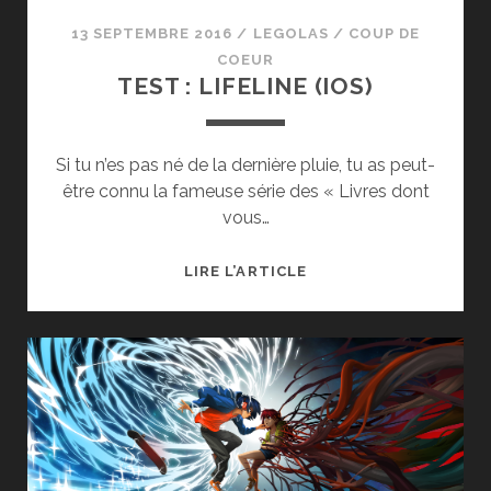
13 SEPTEMBRE 2016
/
LEGOLAS
/
COUP DE
COEUR
TEST : LIFELINE (IOS)
Si tu n’es pas né de la dernière pluie, tu as peut-
être connu la fameuse série des « Livres dont
vous…
TEST
LIRE L’ARTICLE
:
LIFELINE
(IOS)