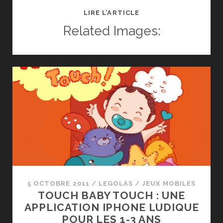
TEST
LIRE L’ARTICLE
DU
Related Images:
JEU
CORPSE
GRANNY
SUR
IPHONE/IPAD
5 OCTOBRE 2011
/
LEGOLAS
/
JEUX MOBILES
TOUCH BABY TOUCH : UNE
APPLICATION IPHONE LUDIQUE
POUR LES 1-3 ANS