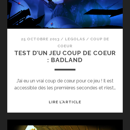
25 OCTOBRE 2013
/
LEGOLAS
/
COUP DE
COEUR
TEST D’UN JEU COUP DE COEUR
: BADLAND
J’ai eu un vrai coup de cœur pour ce jeu ! Il est
accessible dès les premières secondes et n’est…
TEST
LIRE L’ARTICLE
D’UN
JEU
COUP
DE