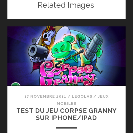
DU
Related Images:
JEU
TWIST
N’
CATCH
:
UN
JOYAU
?
(IOS/ANDROID)
17 NOVEMBRE 2011
/
LEGOLAS
/
JEUX
MOBILES
TEST DU JEU CORPSE GRANNY
SUR IPHONE/IPAD