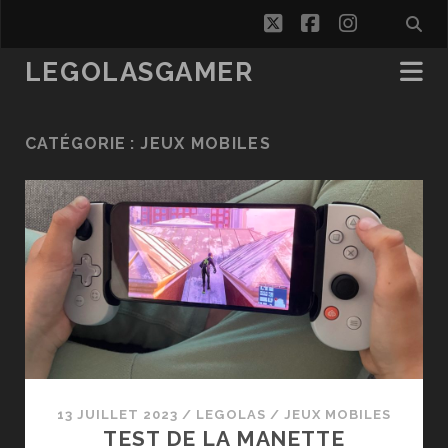
twitter
facebook
instagra
LEGOLASGAMER
CATÉGORIE :
JEUX MOBILES
13 JUILLET 2023
/
LEGOLAS
/
JEUX MOBILES
TEST DE LA MANETTE