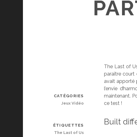
PAR
The Last of Us
paraître court
avait apporté 
l’envie d’har
maintenant. Po
CATÉGORIES
ce test !
Jeux Vidéo
Built dif
ÉTIQUETTES
The Last of Us