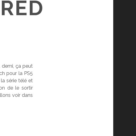
ERED
t demi, ça peut
tch pour la PS5
a série télé et
n de le sortir
llons voir dans