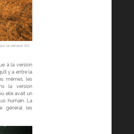
 sur la version 60
ue à la version
il y a entre la
les mêmes, les
s la version
où elle avait un
lus humain. La
e général les