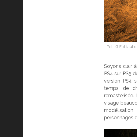
Petit GIF, il fau
Soyons clair, 
PS4 sur PS5 de
version PS4 s
temps de ch
remasterisée. L
visage beauco
modélisation
personnages d