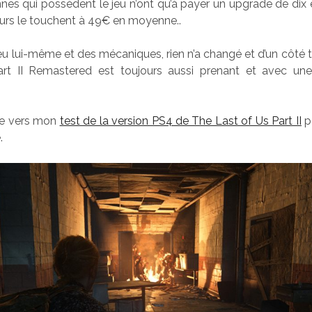
nes qui possèdent le jeu n’ont qu’à payer un upgrade de dix e
urs le touchent à 49€ en moyenne..
eu lui-même et des mécaniques, rien n’a changé et d’un côté 
rt II Remastered est toujours aussi prenant et avec un
ige vers mon
test de la version PS4 de The Last of Us Part II
p
.