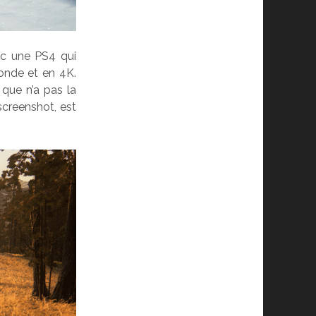
vec une PS4 qui
conde et en 4K.
 que n’a pas la
screenshot, est