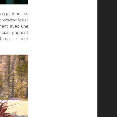
végétation, les
orbidden West
.
rient avec une
idian, gagnent
 mais ici, c’est