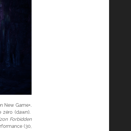
 en New Game+.
e zéro (dawn).
izon Forbidden
erformance (30,