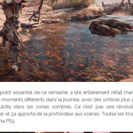
n point essentiel de ce remaster, a été entièrement refait m
 moments différents dans la journée, avec des ombres plus p
subtils dans les zones sombres. Ce n’est pas une révoluti
é, et ça apporte de la profondeur aux scènes. Toutes les im
ma PS5.