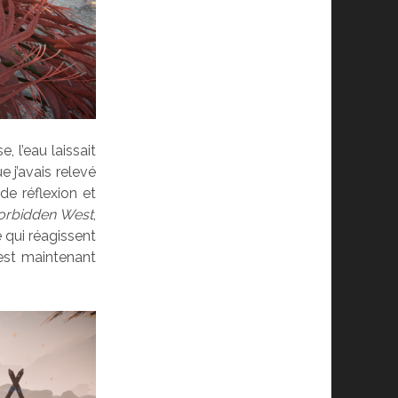
, l’eau laissait
e j’avais relevé
de réflexion et
orbidden West
,
e qui réagissent
est maintenant