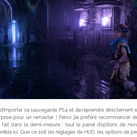
le d’importer sa sauvegarde PS4 et de reprendre directement
prise pour un remaster ! Perso j’ai préféré recommencer d
s fait dans la demi-mesure : tout le panel d’options de
Hor
nible ici. Que ce soit les réglages de HUD, les options de p