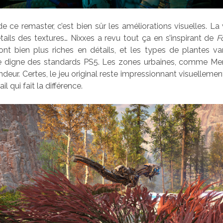
e ce remaster, c’est bien sûr les améliorations visuelles. La 
détails des textures… Nixxes a revu tout ça en s’inspirant de
F
nt bien plus riches en détails, et les types de plantes va
lle digne des standards PS5. Les zones urbaines, comme Mer
deur. Certes, le jeu original reste impressionnant visuellement,
il qui fait la différence.