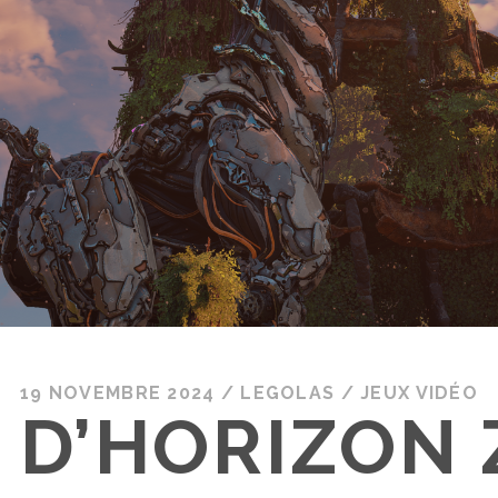
19 NOVEMBRE 2024
/
LEGOLAS
/
JEUX VIDÉO
 D’HORIZON