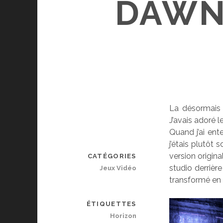
DAWN
La désormais 
J’avais adoré l
Quand j’ai ent
j’étais plutôt 
version origin
CATÉGORIES
studio derrière
Jeux Vidéo
transformé en 
ÉTIQUETTES
Horizon