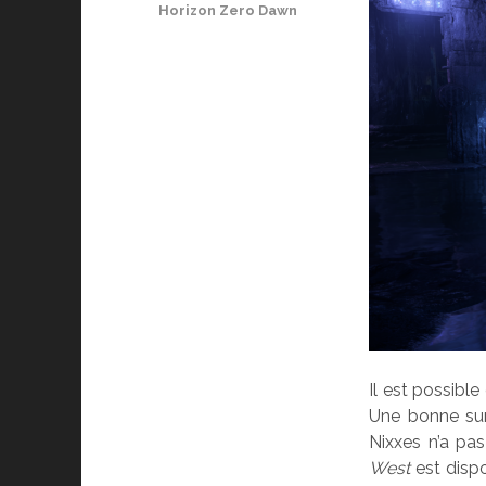
Horizon Zero Dawn
Il est possib
Une bonne sur
Nixxes n’a pa
West
est dispo