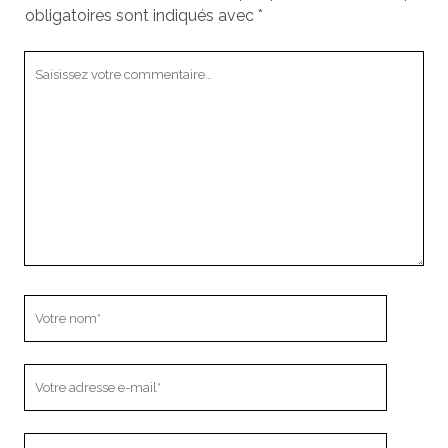
obligatoires sont indiqués avec
*
Votre
commentaire
Votre
nom
Votre
adresse
e-
L’adresse
mail