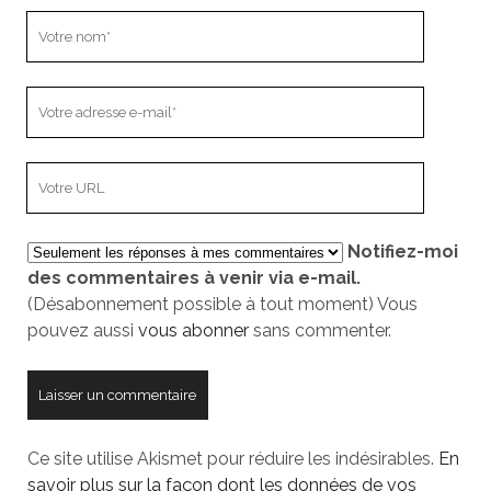
Votre
nom
Votre
adresse
e-
L’adresse
mail
URL
de
Notifiez-moi
votre
des commentaires à venir via e-mail.
site
(Désabonnement possible à tout moment) Vous
pouvez aussi
vous abonner
sans commenter.
Ce site utilise Akismet pour réduire les indésirables.
En
savoir plus sur la façon dont les données de vos