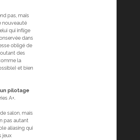
end pas, mais
ne nouveauté
ui qui inflige
 conservée dans
cesse obligé de
joutant des
 comme la
ossible) et bien
 un pilotage
ies A+.
 de salon, mais
on pas autant
ble aliasing qui
s jeux