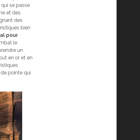
e qui se passe
ne et des
agnant des
istiques bien
ial pour
ombat le
 prendre un
out en or et en
istiques
 de pointe qui