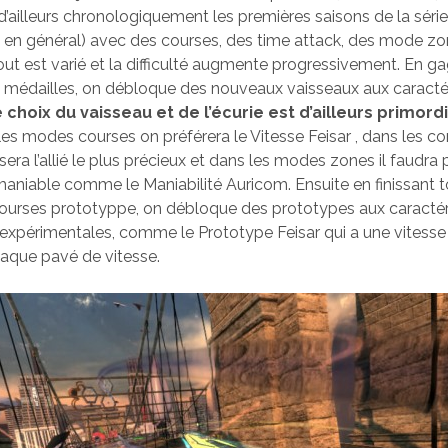
d’ailleurs chronologiquement les premières saisons de la séri
 en général) avec des courses, des time attack, des mode zo
ut est varié et la difficulté augmente progressivement. En g
 médailles, on débloque des nouveaux vaisseaux aux caractér
 choix du vaisseau et de l’écurie est d’ailleurs primord
es modes courses on préférera le Vitesse Feisar , dans les c
era l’allié le plus précieux et dans les modes zones il faudra
maniable comme le Maniabilité Auricom. Ensuite en finissant t
ourses prototyppe, on débloque des prototypes aux caractér
expérimentales, comme le Prototype Feisar qui a une vitesse
haque pavé de vitesse.