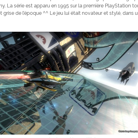
ny. La série est apparu en 1995 sur la première PlayStation to
t grise de l’époque ^^ Le jeu lui était novateur et stylé, dans 