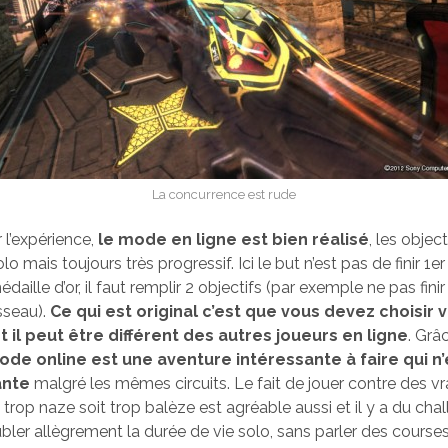
La concurrence est rude
 l’expérience,
le mode en ligne est bien réalisé
, les objec
olo mais toujours très progressif. Ici le but n’est pas de finir 1e
daille d’or, il faut remplir 2 objectifs (par exemple ne pas finir
sseau).
Ce qui est original c’est que vous devez choisir 
et il peut être différent des autres joueurs en ligne
. Grâ
ode online est une aventure intéressante à faire qui n’
ante
malgré les mêmes circuits. Le fait de jouer contre des vra
 trop naze soit trop balèze est agréable aussi et il y a du chall
ler allègrement la durée de vie solo, sans parler des course