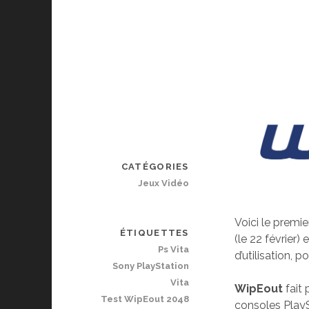
CATÉGORIES
Jeux Vidéo
Voici le premie
ÉTIQUETTES
(le 22 février
Ps Vita
d’utilisation, 
Sony PlayStation
Vita
WipEout
fait 
Test WipEout 2048
consoles PlayS