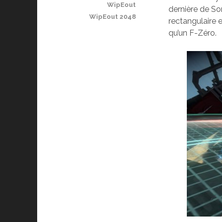
WipEout
dernière de So
WipEout 2048
rectangulaire e
qu’un F-Zéro.