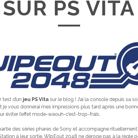
SUR PS VITA
r test d’un
jeu PS Vita
sur le blog ! J’ai la console depuis sa s
) et je vous donnerai mes impressions plus tard après une bon
pour éviter l’effet mode-waouh-c’est-trop-frais.
partie des séries phares de Sony et accompagne rituellement 
tation à leur sortie. WipEout 2048 ne déroge pas à la règle po