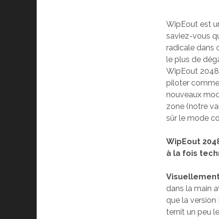
WipEout est un
saviez-vous qu
radicale dans c
le plus de dég
WipEout 2048, c
piloter comme 
nouveaux modes
zone (notre vai
sûr le mode c
WipEout 2048
à la fois tec
Visuellement
dans la main av
que la versio
ternit un peu 