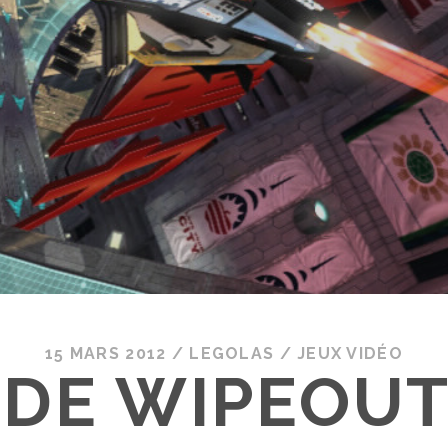
15 MARS 2012
/
LEGOLAS
/
JEUX VIDÉO
 DE WIPEOUT