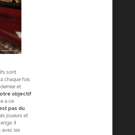
tifs sont
r à chaque fois
 dernier et
votre objectif
ce à ce
est pas du
is joueurs et
enge. Il
s avec les