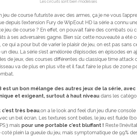
Les circuits sont bien modélisés
 jeu de course futuriste avec des armes, ça je ne vous l’appr
e depuis l’extension Fury de WipEout HD la série a connu u
e jeu de course ? En effet, on pouvait faire des combats où cel
âts à ses adversaires gagne. Bien sûr, cette nouveauté a été
e qui a pour but de varier le plaisir de jeu, on est pas sans 
un dieu. La série s’est améliorée d’épisodes en épisodes en a
 de jeux, des courses différentes du classique time attack
sseau va de plus en plus vite et il faut faire le plus de zone p
ombat.
 est un bon mélange des autres jeux de la série, avec
hnique et exigeant, surtout à haut niveau
dans les catégor
 c’est très beau
,on a le look and feel d’un jeu d’une console
ec un bel écran. Les textures sont belles, le jeu est fluide (b
n PS3 mais
pour une portable c’est bluffant !
Reste l’inévita
le coté plein la gueule du jeu, mais symptomatique de 99% de