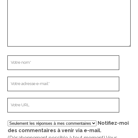
Votre
nom
Votre
adresse
e-
L’adresse
mail
URL
de
Notifiez-moi
votre
des commentaires à venir via e-mail.
site
(Désabonnement possible à tout moment) Vous