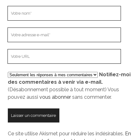
Votre
nom
Votre
adresse
e-
L’adresse
mail
URL
de
Notifiez-moi
votre
des commentaires à venir via e-mail.
site
(Désabonnement possible à tout moment) Vous
pouvez aussi
vous abonner
sans commenter.
Ce site utilise Akismet pour réduire les indésirables.
En