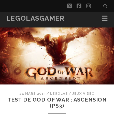
twitter
facebook
instagra
LEGOLASGAMER
24 MARS 2013
/
LEGOLAS
/
JEUX VIDÉO
TEST DE GOD OF WAR : ASCENSION
(PS3)