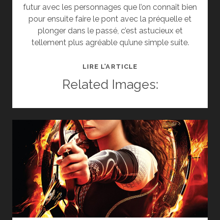
futur avec les personnages que l’on connaît bien
pour ensuite faire le pont avec la préquelle et
plonger dans le passé, c’est astucieux et
tellement plus agréable qu’une simple suite.
[CINÉ]
LIRE L’ARTICLE
CRITIQUE
Related Images:
:
X-
MEN:
DAYS
OF
FUTURE
PAST