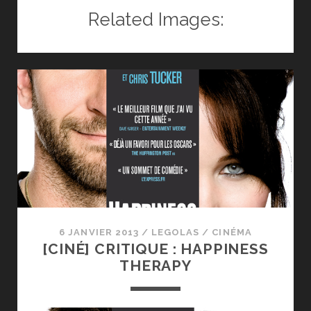
CRITIQUE
Related Images:
:
HUNGER
GAMES
:
L’EMBRASEMENT
6 JANVIER 2013
/
LEGOLAS
/
CINÉMA
[CINÉ] CRITIQUE : HAPPINESS
THERAPY