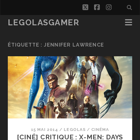
twitter
facebook
instagra
LEGOLASGAMER
ÉTIQUETTE :
JENNIFER LAWRENCE
15 MAI 2014
/
LEGOLAS
/
CINÉMA
[CINÉ] CRITIQUE : X-MEN: DAYS