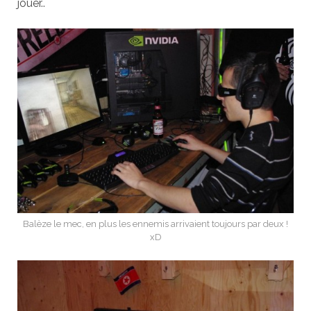
jouer..
Balèze le mec, en plus les ennemis arrivaient toujours par deux !
xD