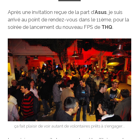
Après une invitation reçue de la part d’
Asus
, je suis
arrivé au point de rendez-vous dans le 11ème, pour la
soirée de lancement du nouveau FPS de
THQ
.
ça fait plaisir de voir autant de volontaires prêts à s'engager...