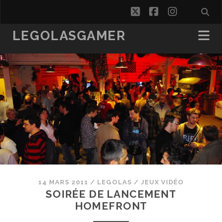
twitter
facebook
instagra
LEGOLASGAMER
14 MARS 2011
/
LEGOLAS
/
JEUX VIDÉO
SOIRÉE DE LANCEMENT
HOMEFRONT