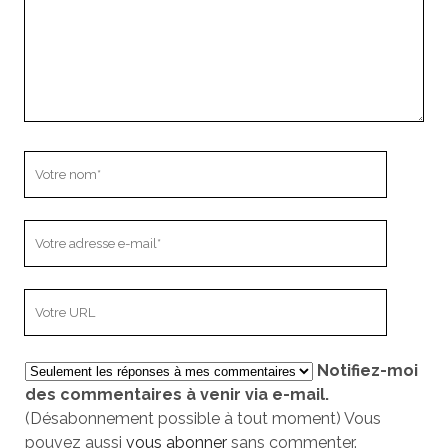
Votre
nom
Votre
adresse
e-
L’adresse
mail
URL
de
Notifiez-moi
votre
des commentaires à venir via e-mail.
site
(Désabonnement possible à tout moment) Vous
pouvez aussi
vous abonner
sans commenter.