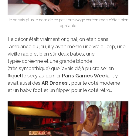
Je ne sais plus le nom de ce petit breuvage coréen mais c'était bien
agréable
Le décor était vraiment original, on était dans
l’ambiance du jeu, il y avait même une vraie Jeep, une
vieille radio et bien sûr deux babes, une
typée coréenne et une grande blonde
(très sympathique) que j’avais déjà pu croiser en
fliquette sexy
au dernier
Paris Games Week
… Il y
avait aussi des
AR Drones ,
pour le coté moderne
et un baby foot et un flipper pour le coté rétro..