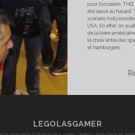
pour l’occasion. THQ a
été laissé au hasard.
scénario hollywoodien 
USA. En effet, on ava
de la bière américaine
le choix entre des sp
et hamburgers.
R
LEGOLASGAMER
t la chandelle ! Un blog jeux vidéo, cinéma, high-tech et aut