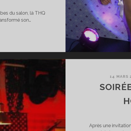
abes du salon, là THQ
transformé son…
RIS
AMES
EK,
EUX
UE
S
BES
14 MARS 
SOIRÉ
TAND
H
INTS
OW
Après une invitation