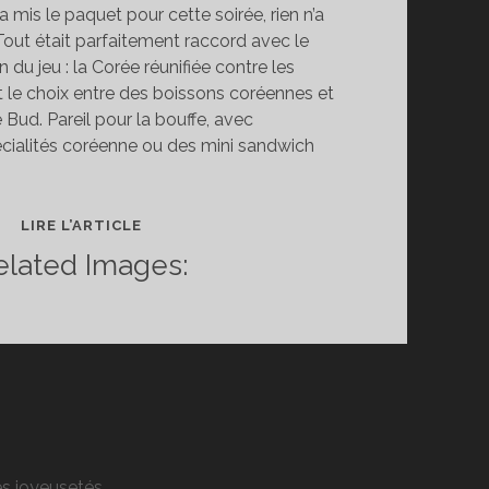
 mis le paquet pour cette soirée, rien n’a
 Tout était parfaitement raccord avec le
du jeu : la Corée réunifiée contre les
it le choix entre des boissons coréennes et
 Bud. Pareil pour la bouffe, avec
écialités coréenne ou des mini sandwich
SOIRÉE
LIRE L’ARTICLE
DE
elated Images:
LANCEMENT
HOMEFRONT
res joyeusetés