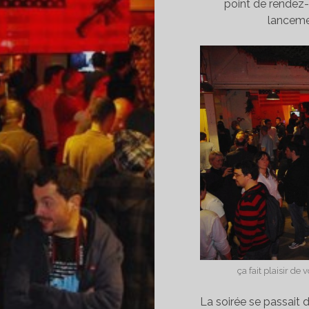
point de rendez-
lancem
ça fait plaisir de 
La soirée se passait 