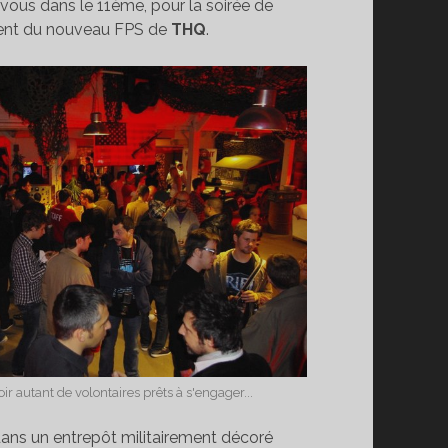
vous dans le 11ème, pour la soirée de
ent du nouveau FPS de
THQ
.
voir autant de volontaires prêts à s'engager...
dans un entrepôt militairement décoré