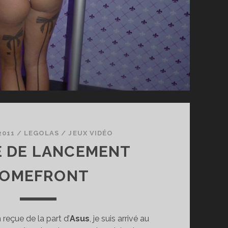
2011
/
LEGOLAS
/
JEUX VIDÉO
E DE LANCEMENT
OMEFRONT
 reçue de la part d’
Asus
, je suis arrivé au