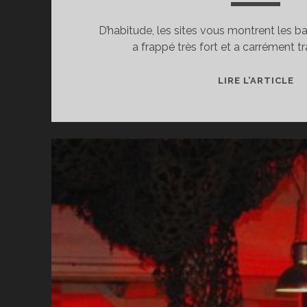
D’habitude, les sites vous montrent les b
a frappé très fort et a carrément 
PA
LIRE L’ARTICLE
G
WE
MI
Q
LE
BA
:
LE
S
SA
R
3
!