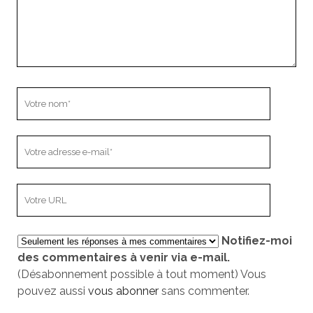
Votre
nom
Votre
adresse
e-
L’adresse
mail
URL
de
Notifiez-moi
votre
des commentaires à venir via e-mail.
site
(Désabonnement possible à tout moment) Vous
pouvez aussi
vous abonner
sans commenter.