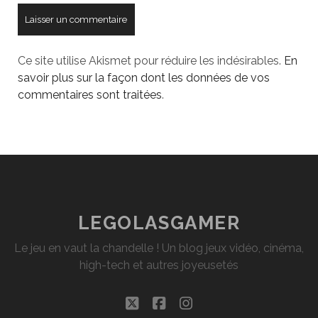
Ce site utilise Akismet pour réduire les indésirables.
En
savoir plus sur la façon dont les données de vos
commentaires sont traitées
.
LEGOLASGAMER
Le jeu en vaut la chandelle ! Un blog jeux vidéo, cinéma,
high-tech et autres joyeusetés
twitter
facebook
instagram