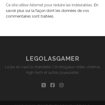
Ce site utilise Akismet pour réduire les indésirables.
En
savoir plus sur la façon dont les données de vos
commentaires sont traitées
.
LEGOLASGAMER
Le jeu en vaut la chandelle ! Un blog jeux vidéo, cinéma,
high-tech et autres joyeusetés
twitter
facebook
instagram