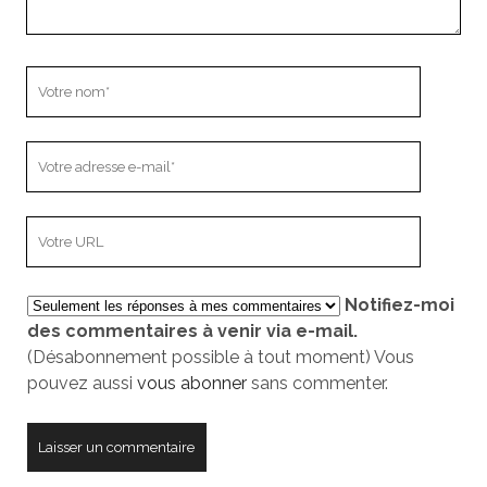
Votre
nom
Votre
adresse
e-
L’adresse
mail
URL
de
Notifiez-moi
votre
des commentaires à venir via e-mail.
site
(Désabonnement possible à tout moment) Vous
pouvez aussi
vous abonner
sans commenter.