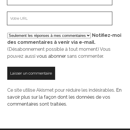
adresse
e-
L’adresse
mail
URL
de
Notifiez-moi
votre
des commentaires à venir via e-mail.
site
(Désabonnement possible à tout moment) Vous
pouvez aussi
vous abonner
sans commenter.
Ce site utilise Akismet pour réduire les indésirables.
En
savoir plus sur la façon dont les données de vos
commentaires sont traitées
.