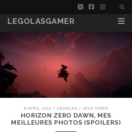
twitter
facebook
instagra
LEGOLASGAMER
8 AVRIL 2017
/
LEGOLAS
/
JEUX VIDÉO
HORIZON ZERO DAWN, MES
MEILLEURES PHOTOS (SPOILERS)