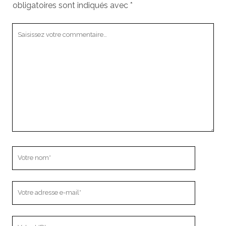
obligatoires sont indiqués avec
*
Votre
commentaire
Votre
nom
Votre
adresse
e-
L’adresse
mail