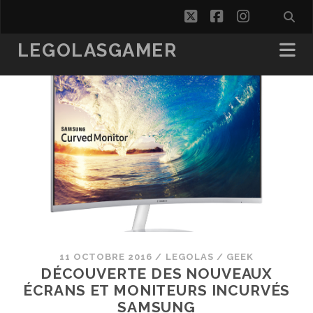
twitter
facebook
instagra
LEGOLASGAMER
11 OCTOBRE 2016
/
LEGOLAS
/
GEEK
DÉCOUVERTE DES NOUVEAUX
ÉCRANS ET MONITEURS INCURVÉS
SAMSUNG