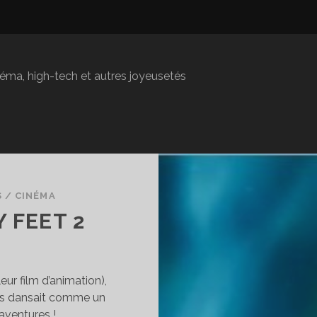
inéma, high-tech et autres joyeusetés
S
/
CINÉMA
Y FEET 2
ur film d’animation),
ais dansait comme un
aventures !