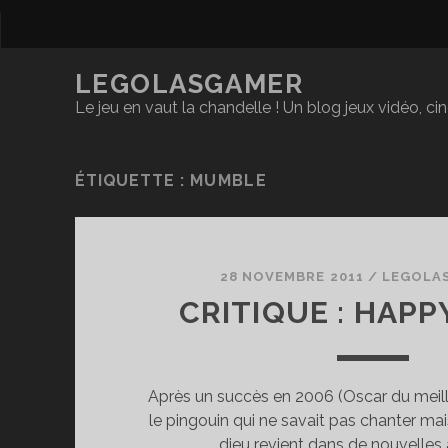
LEGOLASGAMER
Le jeu en vaut la chandelle ! Un blog jeux vidéo, c
ÉTIQUETTE :
MUMBLE
28 NOVEMBRE 2011
/
LEGOLA
CRITIQUE : HAPP
Après un succès en 2006 (Oscar du meille
le pingouin qui ne savait pas chanter m
dieu revient dans de nouvelles 