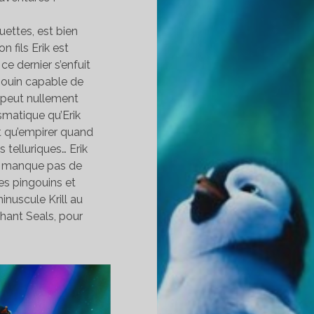
uettes, est bien
 fils Erik est
ce dernier s’enfuit
gouin capable de
 peut nullement
smatique qu’Erik
ait qu’empirer quand
telluriques… Erik
e manque pas de
des pingouins et
inuscule Krill au
hant Seals, pour