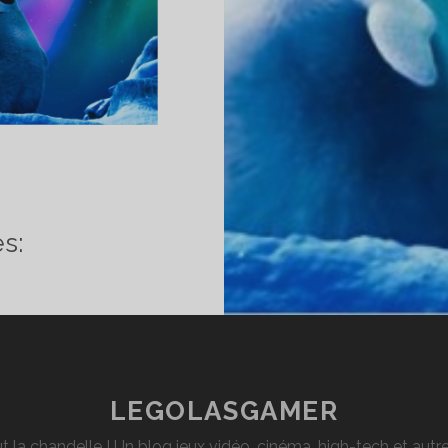
CRITIQUE
:
HAPPY
s:
FEET
2
LEGOLASGAMER
t la chandelle ! Un blog jeux vidéo, cinéma, high-tech et aut