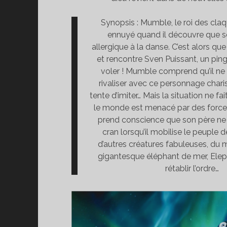
Synopsis : Mumble, le roi des claq
ennuyé quand il découvre que son
allergique à la danse. C’est alors que 
et rencontre Sven Puissant, un pin
voler ! Mumble comprend qu’il ne
rivaliser avec ce personnage chari
tente d’imiter… Mais la situation ne f
le monde est menacé par des forces 
prend conscience que son père n
cran lorsqu’il mobilise le peuple 
d’autres créatures fabuleuses, du m
gigantesque éléphant de mer, Elep
rétablir l’ordre…